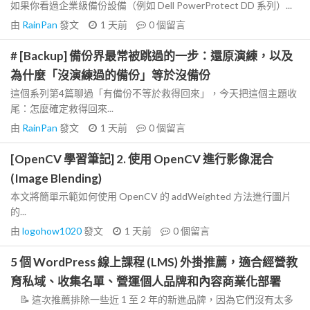
如果你看過企業級備份設備（例如 Dell PowerProtect DD 系列）...
由
RainPan
發文
1 天前
0
個留言
# [Backup] 備份界最常被跳過的一步：還原演練，以及
為什麼「沒演練過的備份」等於沒備份
這個系列第4篇聊過「有備份不等於救得回來」，今天把這個主題收
尾：怎麼確定救得回來...
由
RainPan
發文
1 天前
0
個留言
[OpenCV 學習筆記] 2. 使用 OpenCV 進行影像混合
(Image Blending)
本文將簡單示範如何使用 OpenCV 的 addWeighted 方法進行圖片
的...
由
logohow1020
發文
1 天前
0
個留言
5 個 WordPress 線上課程 (LMS) 外掛推薦，適合經營教
育私域、收集名單、營運個人品牌和內容商業化部署
📝 這次推薦排除一些近 1 至 2 年的新進品牌，因為它們沒有太多