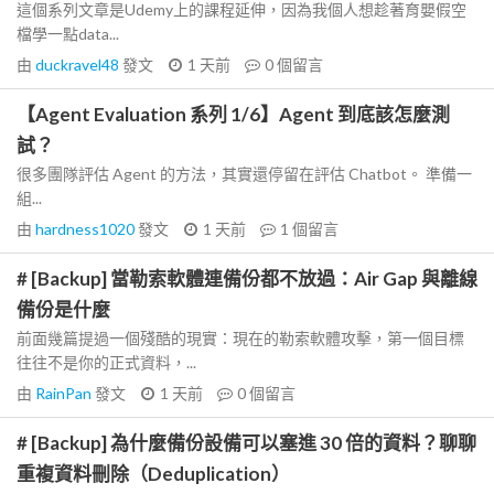
這個系列文章是Udemy上的課程延伸，因為我個人想趁著育嬰假空
檔學一點data...
由
duckravel48
發文
1 天前
0
個留言
【Agent Evaluation 系列 1/6】Agent 到底該怎麼測
試？
很多團隊評估 Agent 的方法，其實還停留在評估 Chatbot。 準備一
組...
由
hardness1020
發文
1 天前
1
個留言
# [Backup] 當勒索軟體連備份都不放過：Air Gap 與離線
備份是什麼
前面幾篇提過一個殘酷的現實：現在的勒索軟體攻擊，第一個目標
往往不是你的正式資料，...
由
RainPan
發文
1 天前
0
個留言
# [Backup] 為什麼備份設備可以塞進 30 倍的資料？聊聊
重複資料刪除（Deduplication）