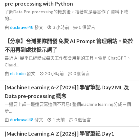
pre-processing with Python
了解Data Pre-processing的概念後，接著就是要實作了 資料下載
的...
由
duckravel48
發文
3 小時前
0
個留言
【分享】台灣團隊開發 免費 AI Prompt 管理網站，終於
不用再到處找提示詞了
最近 AI 幾乎已經變成每天工作都會用到的工具。像是 ChatGPT、
Claud...
由
nlstudio
發文
20 小時前
0
個留言
[Machine Learning A-Z [2026] ] 學習筆記 Day2 ML 及
Data pre-processing 概念
一邊要上課一邊還要寫這個不容易! 整個machine learning分成三個
步...
由
duckravel48
發文
1 天前
0
個留言
[Machine Learning A-Z [2026] ] 學習筆記 Day1