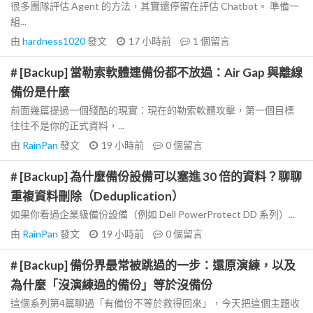
很多團隊評估 Agent 的方法，其實還停留在評估 Chatbot。 準備一
組...
由
hardness1020
發文
17 小時前
1
個留言
# [Backup] 當勒索軟體連備份都不放過：Air Gap 與離線
備份是什麼
前面幾篇提過一個殘酷的現實：現在的勒索軟體攻擊，第一個目標
往往不是你的正式資料，...
由
RainPan
發文
19 小時前
0
個留言
# [Backup] 為什麼備份設備可以塞進 30 倍的資料？聊聊
重複資料刪除（Deduplication）
如果你看過企業級備份設備（例如 Dell PowerProtect DD 系列）...
由
RainPan
發文
19 小時前
0
個留言
# [Backup] 備份界最常被跳過的一步：還原演練，以及
為什麼「沒演練過的備份」等於沒備份
這個系列第4篇聊過「有備份不等於救得回來」，今天把這個主題收