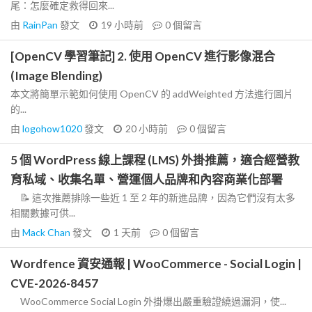
尾：怎麼確定救得回來...
由
RainPan
發文
19 小時前
0
個留言
[OpenCV 學習筆記] 2. 使用 OpenCV 進行影像混合
(Image Blending)
本文將簡單示範如何使用 OpenCV 的 addWeighted 方法進行圖片
的...
由
logohow1020
發文
20 小時前
0
個留言
5 個 WordPress 線上課程 (LMS) 外掛推薦，適合經營教
育私域、收集名單、營運個人品牌和內容商業化部署
📝 這次推薦排除一些近 1 至 2 年的新進品牌，因為它們沒有太多
相關數據可供...
由
Mack Chan
發文
1 天前
0
個留言
Wordfence 資安通報 | WooCommerce - Social Login |
CVE-2026-8457
WooCommerce Social Login 外掛爆出嚴重驗證繞過漏洞，使...