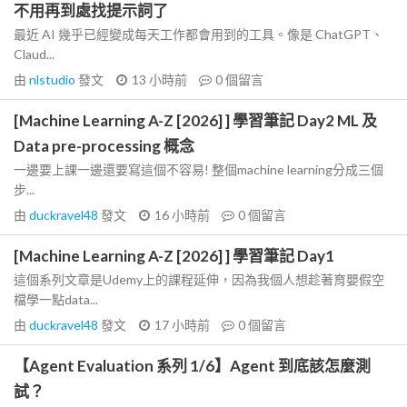
不用再到處找提示詞了
最近 AI 幾乎已經變成每天工作都會用到的工具。像是 ChatGPT、
Claud...
由
nlstudio
發文
13 小時前
0
個留言
[Machine Learning A-Z [2026] ] 學習筆記 Day2 ML 及
Data pre-processing 概念
一邊要上課一邊還要寫這個不容易! 整個machine learning分成三個
步...
由
duckravel48
發文
16 小時前
0
個留言
[Machine Learning A-Z [2026] ] 學習筆記 Day1
這個系列文章是Udemy上的課程延伸，因為我個人想趁著育嬰假空
檔學一點data...
由
duckravel48
發文
17 小時前
0
個留言
【Agent Evaluation 系列 1/6】Agent 到底該怎麼測
試？