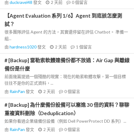
由
duckravel48
發文
2 天前
0
個留言
【Agent Evaluation 系列 1/6】Agent 到底該怎麼測
試？
很多團隊評估 Agent 的方法，其實還停留在評估 Chatbot。 準備一
組...
由
hardness1020
發文
2 天前
1
個留言
# [Backup] 當勒索軟體連備份都不放過：Air Gap 與離線
備份是什麼
前面幾篇提過一個殘酷的現實：現在的勒索軟體攻擊，第一個目標
往往不是你的正式資料，...
由
RainPan
發文
2 天前
0
個留言
# [Backup] 為什麼備份設備可以塞進 30 倍的資料？聊聊
重複資料刪除（Deduplication）
如果你看過企業級備份設備（例如 Dell PowerProtect DD 系列）...
由
RainPan
發文
2 天前
0
個留言