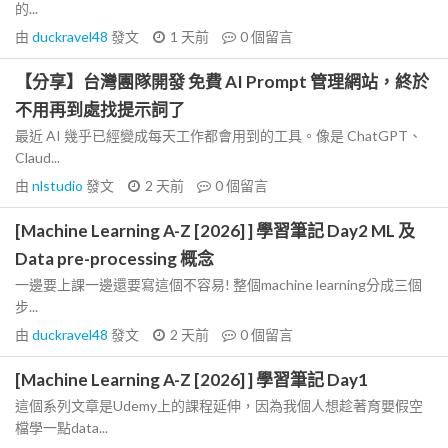
的...
由
duckravel48
發文
1 天前
0
個留言
【分享】台灣團隊開發 免費 AI Prompt 管理網站，終於
不用再到處找提示詞了
最近 AI 幾乎已經變成每天工作都會用到的工具。像是 ChatGPT、
Claud...
由
nlstudio
發文
2 天前
0
個留言
[Machine Learning A-Z [2026] ] 學習筆記 Day2 ML 及
Data pre-processing 概念
一邊要上課一邊還要寫這個不容易! 整個machine learning分成三個
步...
由
duckravel48
發文
2 天前
0
個留言
[Machine Learning A-Z [2026] ] 學習筆記 Day1
這個系列文章是Udemy上的課程延伸，因為我個人想趁著育嬰假空
檔學一點data...