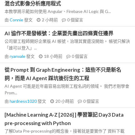
混合式影像分析應用程式
本教學將示範如何使用 Angular、Firebase AI Logic 與 G...
由
Connie
發文
2 小時前
0
個留言
AI 協作不是發帳號：企業要先畫出四條責任邊界
公司替工程師開好企業版 AI 帳號，治理其實還沒開始。 帳號只解決
「誰可以登入」...
由
ryanvale
發文
18 小時前
0
個留言
從 Prompt 到 Graph Engineering：這些不只是新名
詞，而是 AI Agent 踩坑後衍生的工程
AI Agent 可能是近年最容易出現新工程名詞的領域。 我們才剛學會
Prom...
由
hardness1020
發文
20 小時前
0
個留言
[Machine Learning A-Z [2026] ] 學習筆記 Day3 Data
pre-processing with Python
了解Data Pre-processing的概念後，接著就是要實作了 資料下載