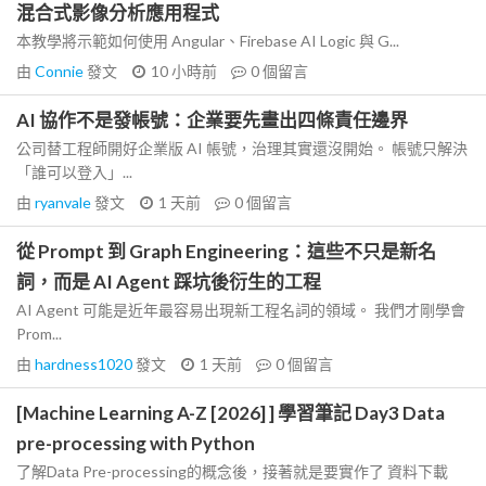
混合式影像分析應用程式
本教學將示範如何使用 Angular、Firebase AI Logic 與 G...
由
Connie
發文
10 小時前
0
個留言
AI 協作不是發帳號：企業要先畫出四條責任邊界
公司替工程師開好企業版 AI 帳號，治理其實還沒開始。 帳號只解決
「誰可以登入」...
由
ryanvale
發文
1 天前
0
個留言
從 Prompt 到 Graph Engineering：這些不只是新名
詞，而是 AI Agent 踩坑後衍生的工程
AI Agent 可能是近年最容易出現新工程名詞的領域。 我們才剛學會
Prom...
由
hardness1020
發文
1 天前
0
個留言
[Machine Learning A-Z [2026] ] 學習筆記 Day3 Data
pre-processing with Python
了解Data Pre-processing的概念後，接著就是要實作了 資料下載