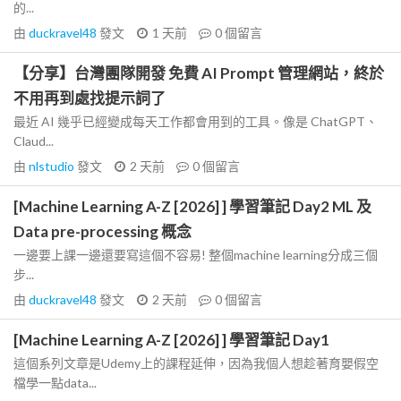
的...
由
duckravel48
發文
1 天前
0
個留言
【分享】台灣團隊開發 免費 AI Prompt 管理網站，終於
不用再到處找提示詞了
最近 AI 幾乎已經變成每天工作都會用到的工具。像是 ChatGPT、
Claud...
由
nlstudio
發文
2 天前
0
個留言
[Machine Learning A-Z [2026] ] 學習筆記 Day2 ML 及
Data pre-processing 概念
一邊要上課一邊還要寫這個不容易! 整個machine learning分成三個
步...
由
duckravel48
發文
2 天前
0
個留言
[Machine Learning A-Z [2026] ] 學習筆記 Day1
這個系列文章是Udemy上的課程延伸，因為我個人想趁著育嬰假空
檔學一點data...