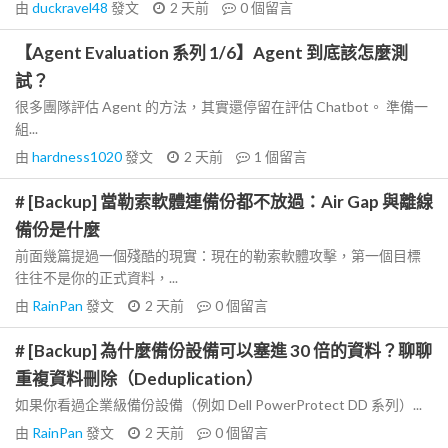
由
duckravel48
發文
2 天前
0
個留言
【Agent Evaluation 系列 1/6】Agent 到底該怎麼測
試？
很多團隊評估 Agent 的方法，其實還停留在評估 Chatbot。 準備一
組...
由
hardness1020
發文
2 天前
1
個留言
# [Backup] 當勒索軟體連備份都不放過：Air Gap 與離線
備份是什麼
前面幾篇提過一個殘酷的現實：現在的勒索軟體攻擊，第一個目標
往往不是你的正式資料，...
由
RainPan
發文
2 天前
0
個留言
# [Backup] 為什麼備份設備可以塞進 30 倍的資料？聊聊
重複資料刪除（Deduplication）
如果你看過企業級備份設備（例如 Dell PowerProtect DD 系列）...
由
RainPan
發文
2 天前
0
個留言