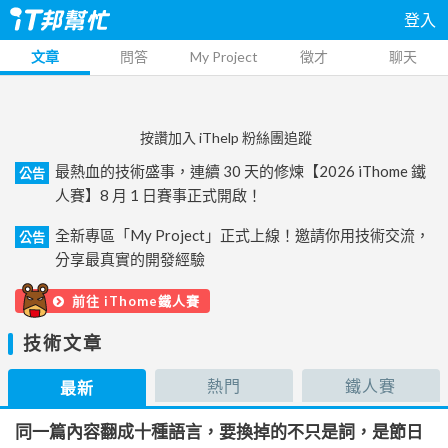
登入
文章
問答
My Project
徵才
聊天
按讚加入 iThelp 粉絲團追蹤
最熱血的技術盛事，連續 30 天的修煉【2026 iThome 鐵
公告
人賽】8 月 1 日賽事正式開啟！
全新專區「My Project」正式上線！邀請你用技術交流，
公告
分享最真實的開發經驗
前往 iThome鐵人賽
技術文章
熱門
鐵人賽
最新
同一篇內容翻成十種語言，要換掉的不只是詞，是節日