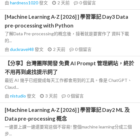
由
hardness1020
發文
2 天前
0
個留言
[Machine Learning A-Z [2026] ] 學習筆記 Day3 Data
pre-processing with Python
了解Data Pre-processing的概念後，接著就是要實作了 資料下載
的...
由
duckravel48
發文
2 天前
0
個留言
【分享】台灣團隊開發 免費 AI Prompt 管理網站，終於
不用再到處找提示詞了
最近 AI 幾乎已經變成每天工作都會用到的工具。像是 ChatGPT、
Claud...
由
nlstudio
發文
3 天前
0
個留言
[Machine Learning A-Z [2026] ] 學習筆記 Day2 ML 及
Data pre-processing 概念
一邊要上課一邊還要寫這個不容易! 整個machine learning分成三個
步...