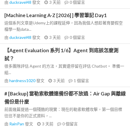
由
duckravel48
發文
3 天前
0
個留言
[Machine Learning A-Z [2026] ] 學習筆記 Day1
這個系列文章是Udemy上的課程延伸，因為我個人想趁著育嬰假空
檔學一點data...
由
duckravel48
發文
3 天前
0
個留言
【Agent Evaluation 系列 1/6】Agent 到底該怎麼測
試？
很多團隊評估 Agent 的方法，其實還停留在評估 Chatbot。 準備一
組...
由
hardness1020
發文
3 天前
1
個留言
# [Backup] 當勒索軟體連備份都不放過：Air Gap 與離線
備份是什麼
前面幾篇提過一個殘酷的現實：現在的勒索軟體攻擊，第一個目標
往往不是你的正式資料，...
由
RainPan
發文
3 天前
0
個留言