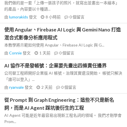
我們做的是一套「上傳一張孩子的照片，就寫出並畫出一本繪本」
的產品，內容要以十種語...
由
lumorakids
發文
8 小時前
0
個留言
使用 Angular、Firebase AI Logic 與 Gemini Nano 打造
混合式影像分析應用程式
本教學將示範如何使用 Angular、Firebase AI Logic 與 G...
由
Connie
發文
1 天前
0
個留言
AI 協作不是發帳號：企業要先畫出四條責任邊界
公司替工程師開好企業版 AI 帳號，治理其實還沒開始。 帳號只解決
「誰可以登入」...
由
ryanvale
發文
2 天前
0
個留言
從 Prompt 到 Graph Engineering：這些不只是新名
詞，而是 AI Agent 踩坑後衍生的工程
AI Agent 可能是近年最容易出現新工程名詞的領域。 我們才剛學會
Prom...