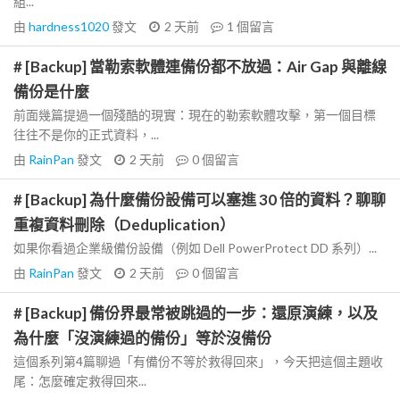
組...
由
hardness1020
發文
2 天前
1
個留言
# [Backup] 當勒索軟體連備份都不放過：Air Gap 與離線
備份是什麼
前面幾篇提過一個殘酷的現實：現在的勒索軟體攻擊，第一個目標
往往不是你的正式資料，...
由
RainPan
發文
2 天前
0
個留言
# [Backup] 為什麼備份設備可以塞進 30 倍的資料？聊聊
重複資料刪除（Deduplication）
如果你看過企業級備份設備（例如 Dell PowerProtect DD 系列）...
由
RainPan
發文
2 天前
0
個留言
# [Backup] 備份界最常被跳過的一步：還原演練，以及
為什麼「沒演練過的備份」等於沒備份
這個系列第4篇聊過「有備份不等於救得回來」，今天把這個主題收
尾：怎麼確定救得回來...