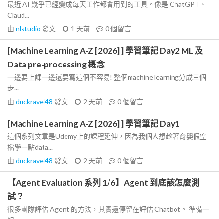
最近 AI 幾乎已經變成每天工作都會用到的工具。像是 ChatGPT、
Claud...
由
nlstudio
發文
1 天前
0
個留言
[Machine Learning A-Z [2026] ] 學習筆記 Day2 ML 及
Data pre-processing 概念
一邊要上課一邊還要寫這個不容易! 整個machine learning分成三個
步...
由
duckravel48
發文
2 天前
0
個留言
[Machine Learning A-Z [2026] ] 學習筆記 Day1
這個系列文章是Udemy上的課程延伸，因為我個人想趁著育嬰假空
檔學一點data...
由
duckravel48
發文
2 天前
0
個留言
【Agent Evaluation 系列 1/6】Agent 到底該怎麼測
試？
很多團隊評估 Agent 的方法，其實還停留在評估 Chatbot。 準備一