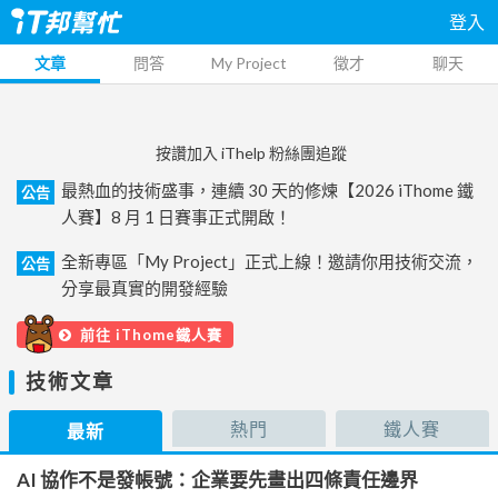
登入
文章
問答
My Project
徵才
聊天
按讚加入 iThelp 粉絲團追蹤
最熱血的技術盛事，連續 30 天的修煉【2026 iThome 鐵
公告
人賽】8 月 1 日賽事正式開啟！
全新專區「My Project」正式上線！邀請你用技術交流，
公告
分享最真實的開發經驗
前往 iThome鐵人賽
技術文章
熱門
鐵人賽
最新
AI 協作不是發帳號：企業要先畫出四條責任邊界