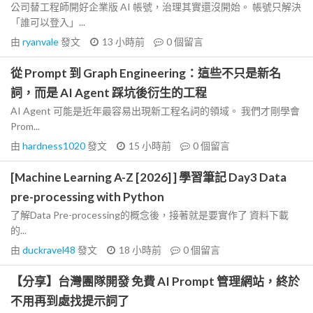
公司替工程師開好企業版 AI 帳號，治理其實還沒開始。 帳號只解決
「誰可以登入」...
由
ryanvale
發文
13 小時前
0
個留言
從 Prompt 到 Graph Engineering：這些不只是新名
詞，而是 AI Agent 踩坑後衍生的工程
AI Agent 可能是近年最容易出現新工程名詞的領域。 我們才剛學會
Prom...
由
hardness1020
發文
15 小時前
0
個留言
[Machine Learning A-Z [2026] ] 學習筆記 Day3 Data
pre-processing with Python
了解Data Pre-processing的概念後，接著就是要實作了 資料下載
的...
由
duckravel48
發文
18 小時前
0
個留言
【分享】台灣團隊開發 免費 AI Prompt 管理網站，終於
不用再到處找提示詞了