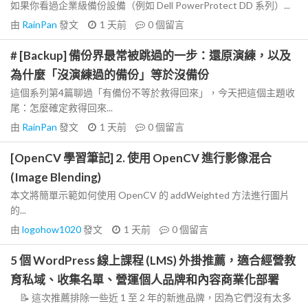
如果你看過企業級備份設備（例如 Dell PowerProtect DD 系列）...
由
RainPan
發文
1 天前
0
個留言
# [Backup] 備份界最常被跳過的一步：還原演練，以及
為什麼「沒演練過的備份」等於沒備份
這個系列第4篇聊過「有備份不等於救得回來」，今天把這個主題收
尾：怎麼確定救得回來...
由
RainPan
發文
1 天前
0
個留言
[OpenCV 學習筆記] 2. 使用 OpenCV 進行影像混合
(Image Blending)
本文將簡單示範如何使用 OpenCV 的 addWeighted 方法進行圖片
的...
由
logohow1020
發文
1 天前
0
個留言
5 個 WordPress 線上課程 (LMS) 外掛推薦，適合經營教
育私域、收集名單、營運個人品牌和內容商業化部署
📝 這次推薦排除一些近 1 至 2 年的新進品牌，因為它們沒有太多