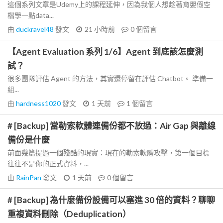
這個系列文章是Udemy上的課程延伸，因為我個人想趁著育嬰假空
檔學一點data...
由
duckravel48
發文
21 小時前
0
個留言
【Agent Evaluation 系列 1/6】Agent 到底該怎麼測
試？
很多團隊評估 Agent 的方法，其實還停留在評估 Chatbot。 準備一
組...
由
hardness1020
發文
1 天前
1
個留言
# [Backup] 當勒索軟體連備份都不放過：Air Gap 與離線
備份是什麼
前面幾篇提過一個殘酷的現實：現在的勒索軟體攻擊，第一個目標
往往不是你的正式資料，...
由
RainPan
發文
1 天前
0
個留言
# [Backup] 為什麼備份設備可以塞進 30 倍的資料？聊聊
重複資料刪除（Deduplication）