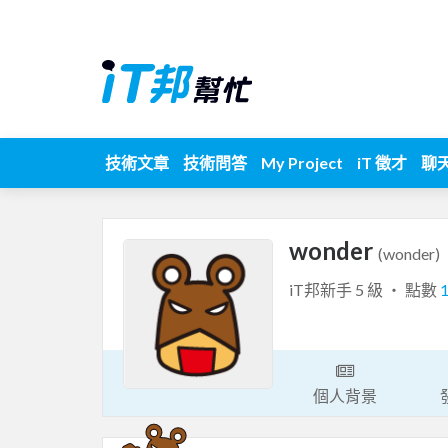
技術文章
技術問答
My Project
iT 徵才
聊
wonder
(wonder)
iT邦新手 5 級 ‧ 點數
個人背景