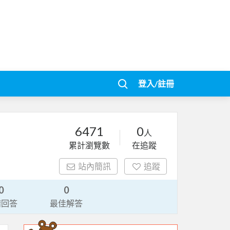
登入/註冊
6471
0
人
累計瀏覽數
在追蹤
站內簡訊
追蹤
0
0
請回答
最佳解答