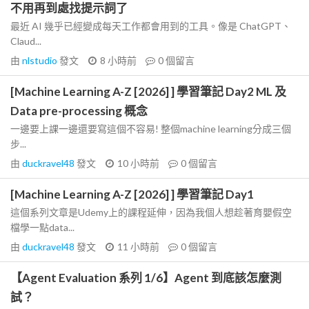
不用再到處找提示詞了
最近 AI 幾乎已經變成每天工作都會用到的工具。像是 ChatGPT、
Claud...
由
nlstudio
發文
8 小時前
0
個留言
[Machine Learning A-Z [2026] ] 學習筆記 Day2 ML 及
Data pre-processing 概念
一邊要上課一邊還要寫這個不容易! 整個machine learning分成三個
步...
由
duckravel48
發文
10 小時前
0
個留言
[Machine Learning A-Z [2026] ] 學習筆記 Day1
這個系列文章是Udemy上的課程延伸，因為我個人想趁著育嬰假空
檔學一點data...
由
duckravel48
發文
11 小時前
0
個留言
【Agent Evaluation 系列 1/6】Agent 到底該怎麼測
試？