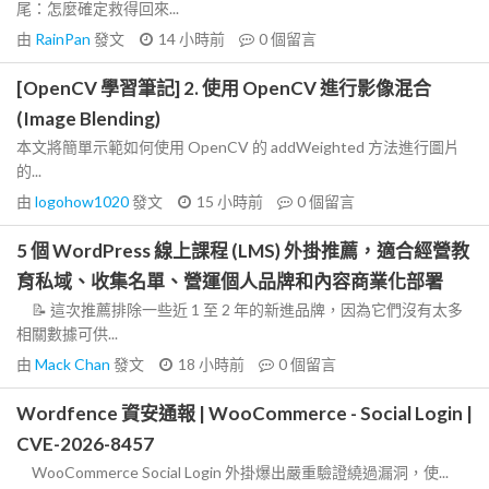
尾：怎麼確定救得回來...
由
RainPan
發文
14 小時前
0
個留言
[OpenCV 學習筆記] 2. 使用 OpenCV 進行影像混合
(Image Blending)
本文將簡單示範如何使用 OpenCV 的 addWeighted 方法進行圖片
的...
由
logohow1020
發文
15 小時前
0
個留言
5 個 WordPress 線上課程 (LMS) 外掛推薦，適合經營教
育私域、收集名單、營運個人品牌和內容商業化部署
📝 這次推薦排除一些近 1 至 2 年的新進品牌，因為它們沒有太多
相關數據可供...
由
Mack Chan
發文
18 小時前
0
個留言
Wordfence 資安通報 | WooCommerce - Social Login |
CVE-2026-8457
WooCommerce Social Login 外掛爆出嚴重驗證繞過漏洞，使...