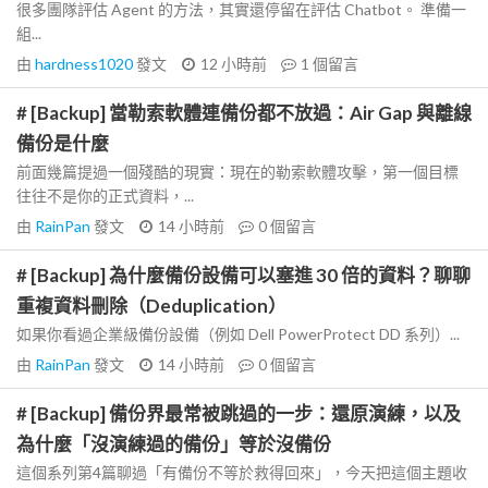
很多團隊評估 Agent 的方法，其實還停留在評估 Chatbot。 準備一
組...
由
hardness1020
發文
12 小時前
1
個留言
# [Backup] 當勒索軟體連備份都不放過：Air Gap 與離線
備份是什麼
前面幾篇提過一個殘酷的現實：現在的勒索軟體攻擊，第一個目標
往往不是你的正式資料，...
由
RainPan
發文
14 小時前
0
個留言
# [Backup] 為什麼備份設備可以塞進 30 倍的資料？聊聊
重複資料刪除（Deduplication）
如果你看過企業級備份設備（例如 Dell PowerProtect DD 系列）...
由
RainPan
發文
14 小時前
0
個留言
# [Backup] 備份界最常被跳過的一步：還原演練，以及
為什麼「沒演練過的備份」等於沒備份
這個系列第4篇聊過「有備份不等於救得回來」，今天把這個主題收