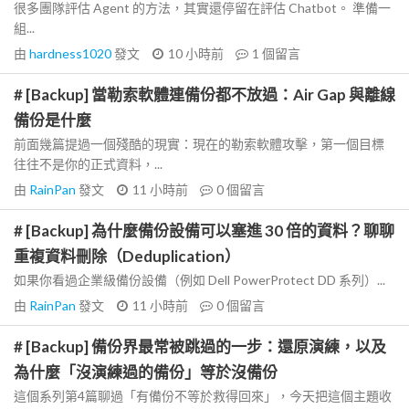
很多團隊評估 Agent 的方法，其實還停留在評估 Chatbot。 準備一
組...
由
hardness1020
發文
10 小時前
1
個留言
# [Backup] 當勒索軟體連備份都不放過：Air Gap 與離線
備份是什麼
前面幾篇提過一個殘酷的現實：現在的勒索軟體攻擊，第一個目標
往往不是你的正式資料，...
由
RainPan
發文
11 小時前
0
個留言
# [Backup] 為什麼備份設備可以塞進 30 倍的資料？聊聊
重複資料刪除（Deduplication）
如果你看過企業級備份設備（例如 Dell PowerProtect DD 系列）...
由
RainPan
發文
11 小時前
0
個留言
# [Backup] 備份界最常被跳過的一步：還原演練，以及
為什麼「沒演練過的備份」等於沒備份
這個系列第4篇聊過「有備份不等於救得回來」，今天把這個主題收