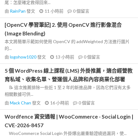
尾：怎麼確定救得回來...
由
RainPan
發文
11 小時前
0
個留言
[OpenCV 學習筆記] 2. 使用 OpenCV 進行影像混合
(Image Blending)
本文將簡單示範如何使用 OpenCV 的 addWeighted 方法進行圖片
的...
由
logohow1020
發文
13 小時前
0
個留言
5 個 WordPress 線上課程 (LMS) 外掛推薦，適合經營教
育私域、收集名單、營運個人品牌和內容商業化部署
📝 這次推薦排除一些近 1 至 2 年的新進品牌，因為它們沒有太多
相關數據可供...
由
Mack Chan
發文
16 小時前
0
個留言
Wordfence 資安通報 | WooCommerce - Social Login |
CVE-2026-8457
WooCommerce Social Login 外掛爆出嚴重驗證繞過漏洞，使...