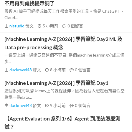
不用再到處找提示詞了
最近 AI 幾乎已經變成每天工作都會用到的工具。像是 ChatGPT、
Claud...
由
nlstudio
發文
5 小時前
0
個留言
[Machine Learning A-Z [2026] ] 學習筆記 Day2 ML 及
Data pre-processing 概念
一邊要上課一邊還要寫這個不容易! 整個machine learning分成三個
步...
由
duckravel48
發文
8 小時前
0
個留言
[Machine Learning A-Z [2026] ] 學習筆記 Day1
這個系列文章是Udemy上的課程延伸，因為我個人想趁著育嬰假空
檔學一點data...
由
duckravel48
發文
9 小時前
0
個留言
【Agent Evaluation 系列 1/6】Agent 到底該怎麼測
試？