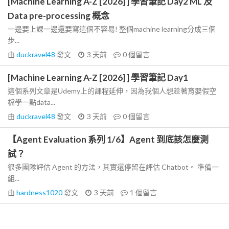
[Machine Learning A-Z [2026] ] 學習筆記 Day2 ML 及
Data pre-processing 概念
一邊要上課一邊還要寫這個不容易! 整個machine learning分成三個
步...
由
duckravel48
發文
3 天前
0
個留言
[Machine Learning A-Z [2026] ] 學習筆記 Day1
這個系列文章是Udemy上的課程延伸，因為我個人想趁著育嬰假空
檔學一點data...
由
duckravel48
發文
3 天前
0
個留言
【Agent Evaluation 系列 1/6】Agent 到底該怎麼測
試？
很多團隊評估 Agent 的方法，其實還停留在評估 Chatbot。 準備一
組...
由
hardness1020
發文
3 天前
1
個留言