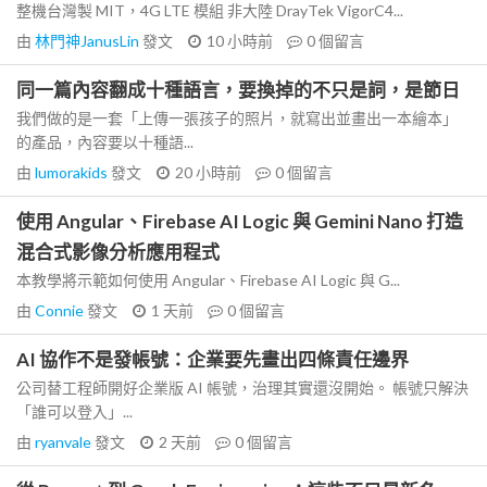
整機台灣製 MIT，4G LTE 模組 非大陸 DrayTek VigorC4...
由
林門神JanusLin
發文
10 小時前
0
個留言
同一篇內容翻成十種語言，要換掉的不只是詞，是節日
我們做的是一套「上傳一張孩子的照片，就寫出並畫出一本繪本」
的產品，內容要以十種語...
由
lumorakids
發文
20 小時前
0
個留言
使用 Angular、Firebase AI Logic 與 Gemini Nano 打造
混合式影像分析應用程式
本教學將示範如何使用 Angular、Firebase AI Logic 與 G...
由
Connie
發文
1 天前
0
個留言
AI 協作不是發帳號：企業要先畫出四條責任邊界
公司替工程師開好企業版 AI 帳號，治理其實還沒開始。 帳號只解決
「誰可以登入」...
由
ryanvale
發文
2 天前
0
個留言