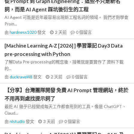
從 Prompt 到 Graph Engineering：這些不只是新名
詞，而是 AI Agent 踩坑後衍生的工程
AI Agent 可能是近年最容易出現新工程名詞的領域。 我們才剛學會
Prom...
由
hardness1020
發文
2 天前
0
個留言
[Machine Learning A-Z [2026] ] 學習筆記 Day3 Data
pre-processing with Python
了解Data Pre-processing的概念後，接著就是要實作了 資料下載
的...
由
duckravel48
發文
2 天前
0
個留言
【分享】台灣團隊開發 免費 AI Prompt 管理網站，終於
不用再到處找提示詞了
最近 AI 幾乎已經變成每天工作都會用到的工具。像是 ChatGPT、
Claud...
由
nlstudio
發文
3 天前
0
個留言