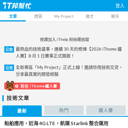
登入
文章
問答
My Project
徵才
聊天
按讚加入 iThelp 粉絲團追蹤
最熱血的技術盛事，連續 30 天的修煉【2026 iThome 鐵
公告
人賽】8 月 1 日賽事正式開啟！
全新專區「My Project」正式上線！邀請你用技術交流，
公告
分享最真實的開發經驗
前往 iThome鐵人賽
技術文章
熱門
鐵人賽
最新
船舶應用，近海 4G LTE，航運 Starlink 整合運用