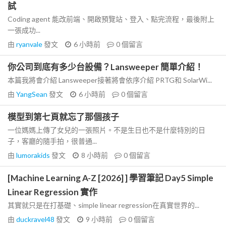
試
Coding agent 能改前端、開啟預覽站、登入、點完流程，最後附上
一張成功...
由
ryanvale
發文
6 小時前
0
個留言
你公司到底有多少台設備？Lansweeper 簡單介紹！
本篇我將會介紹 Lansweeper接著將會依序介紹 PRTG和 SolarWi...
由
YangSean
發文
6 小時前
0
個留言
模型到第七頁就忘了那個孩子
一位媽媽上傳了女兒的一張照片。不是生日也不是什麼特別的日
子，客廳的隨手拍，很普通...
由
lumorakids
發文
8 小時前
0
個留言
[Machine Learning A-Z [2026] ] 學習筆記 Day5 Simple
Linear Regression 實作
其實就只是在打基礎、simple linear regression在真實世界的...
由
duckravel48
發文
9 小時前
0
個留言