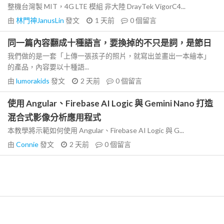
整機台灣製 MIT，4G LTE 模組 非大陸 DrayTek VigorC4...
由
林門神JanusLin
發文
1 天前
0
個留言
同一篇內容翻成十種語言，要換掉的不只是詞，是節日
我們做的是一套「上傳一張孩子的照片，就寫出並畫出一本繪本」
的產品，內容要以十種語...
由
lumorakids
發文
2 天前
0
個留言
使用 Angular、Firebase AI Logic 與 Gemini Nano 打造
混合式影像分析應用程式
本教學將示範如何使用 Angular、Firebase AI Logic 與 G...
由
Connie
發文
2 天前
0
個留言