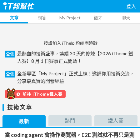
登入
文章
問答
My Project
徵才
聊天
按讚加入 iThelp 粉絲團追蹤
最熱血的技術盛事，連續 30 天的修煉【2026 iThome 鐵
公告
人賽】8 月 1 日賽事正式開啟！
全新專區「My Project」正式上線！邀請你用技術交流，
公告
分享最真實的開發經驗
前往 iThome鐵人賽
技術文章
熱門
鐵人賽
最新
當 coding agent 會操作瀏覽器，E2E 測試就不再只是測