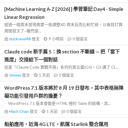
[Machine Learning A-Z [2026] ] 學習筆記 Day4 - Simple
Linear Regression
經過一個周末發現需要一些調整XD 周末反而比較忙碌，以後就打算
周間發文了~雖然是...
由
duckravel48
發文
9 小時前
0
個留言
Claude code 新手篇 5：換 section 不斷線 — 把「當下
進度」交接給下一個對話
這是「Claude Code 實戰手冊」系列的第五篇(G5)。G3 講了 CL...
由
timwei
發文
1 天前
0
個留言
WordPress 7.1 版本將於 8 月 19 日發布，其中表格無障
礙功能引發用戶群的擔憂？
WordPress 7.1 版本會變更 HTML 裡的 Table 的結構，其...
由
Mack Chan
發文
1 天前
0
個留言
船舶應用，近海 4G LTE，航運 Starlink 整合運用