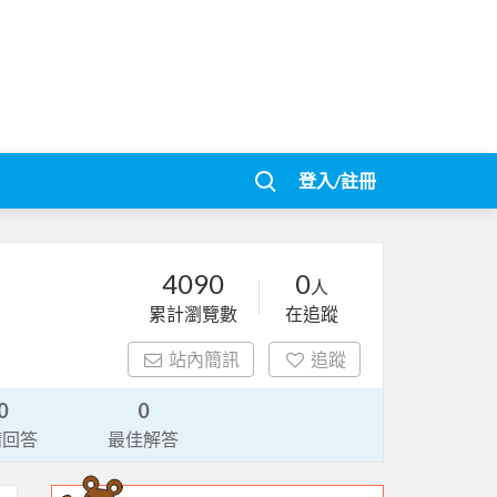
登入/註冊
4090
0
人
累計瀏覽數
在追蹤
站內簡訊
追蹤
0
0
請回答
最佳解答