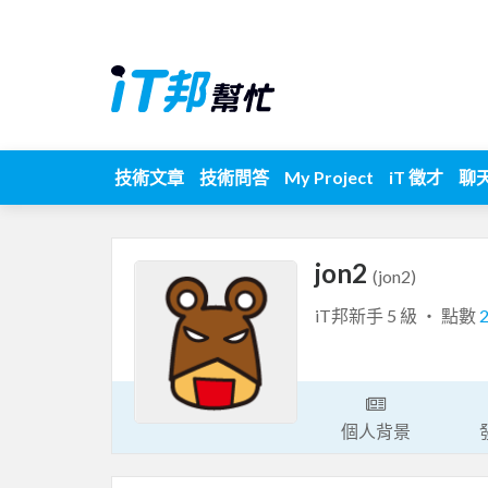
技術文章
技術問答
My Project
iT 徵才
聊
jon2
(jon2)
iT邦新手 5 級 ‧ 點數
個人背景