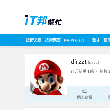
技術文章
技術問答
My Project
iT 徵才
聊
dirzzt
(dirzzt)
iT邦新手 1 級 ‧ 點數
個人背景