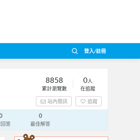
登入/註冊
8858
0
人
累計瀏覽數
在追蹤
站內簡訊
追蹤
0
0
請回答
最佳解答