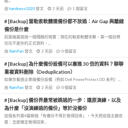
組...
由
hardness1020
發文
2 天前
1
個留言
# [Backup] 當勒索軟體連備份都不放過：Air Gap 與離線
備份是什麼
前面幾篇提過一個殘酷的現實：現在的勒索軟體攻擊，第一個目標
往往不是你的正式資料，...
由
RainPan
發文
2 天前
0
個留言
# [Backup] 為什麼備份設備可以塞進 30 倍的資料？聊聊
重複資料刪除（Deduplication）
如果你看過企業級備份設備（例如 Dell PowerProtect DD 系列）...
由
RainPan
發文
2 天前
0
個留言
# [Backup] 備份界最常被跳過的一步：還原演練，以及
為什麼「沒演練過的備份」等於沒備份
這個系列第4篇聊過「有備份不等於救得回來」，今天把這個主題收
尾：怎麼確定救得回來...