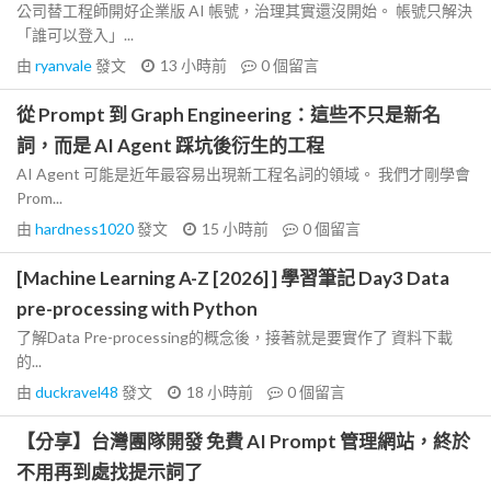
公司替工程師開好企業版 AI 帳號，治理其實還沒開始。 帳號只解決
「誰可以登入」...
由
ryanvale
發文
13 小時前
0
個留言
從 Prompt 到 Graph Engineering：這些不只是新名
詞，而是 AI Agent 踩坑後衍生的工程
AI Agent 可能是近年最容易出現新工程名詞的領域。 我們才剛學會
Prom...
由
hardness1020
發文
15 小時前
0
個留言
[Machine Learning A-Z [2026] ] 學習筆記 Day3 Data
pre-processing with Python
了解Data Pre-processing的概念後，接著就是要實作了 資料下載
的...
由
duckravel48
發文
18 小時前
0
個留言
【分享】台灣團隊開發 免費 AI Prompt 管理網站，終於
不用再到處找提示詞了