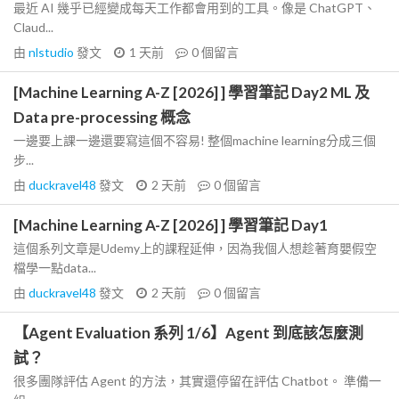
最近 AI 幾乎已經變成每天工作都會用到的工具。像是 ChatGPT、
Claud...
由
nlstudio
發文
1 天前
0
個留言
[Machine Learning A-Z [2026] ] 學習筆記 Day2 ML 及
Data pre-processing 概念
一邊要上課一邊還要寫這個不容易! 整個machine learning分成三個
步...
由
duckravel48
發文
2 天前
0
個留言
[Machine Learning A-Z [2026] ] 學習筆記 Day1
這個系列文章是Udemy上的課程延伸，因為我個人想趁著育嬰假空
檔學一點data...
由
duckravel48
發文
2 天前
0
個留言
【Agent Evaluation 系列 1/6】Agent 到底該怎麼測
試？
很多團隊評估 Agent 的方法，其實還停留在評估 Chatbot。 準備一