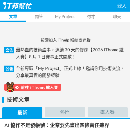
登入
文章
問答
My Project
徵才
聊天
按讚加入 iThelp 粉絲團追蹤
最熱血的技術盛事，連續 30 天的修煉【2026 iThome 鐵
公告
人賽】8 月 1 日賽事正式開啟！
全新專區「My Project」正式上線！邀請你用技術交流，
公告
分享最真實的開發經驗
前往 iThome鐵人賽
技術文章
熱門
鐵人賽
最新
AI 協作不是發帳號：企業要先畫出四條責任邊界