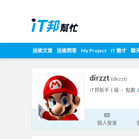
技術文章
技術問答
My Project
iT 徵才
聊
dirzzt
(dirzzt)
iT邦新手 1 級 ‧ 點數
個人背景