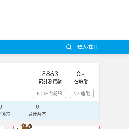
登入/註冊
8863
0
人
累計瀏覽數
在追蹤
站內簡訊
追蹤
0
0
請回答
最佳解答