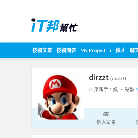
技術文章
技術問答
My Project
iT 徵才
聊
dirzzt
(dirzzt)
iT邦新手 1 級 ‧ 點數
個人背景