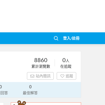
登入/註冊
8860
0
人
累計瀏覽數
在追蹤
站內簡訊
追蹤
0
0
請回答
最佳解答