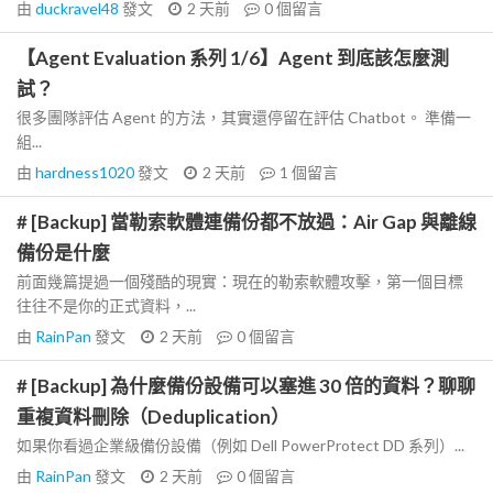
由
duckravel48
發文
2 天前
0
個留言
【Agent Evaluation 系列 1/6】Agent 到底該怎麼測
試？
很多團隊評估 Agent 的方法，其實還停留在評估 Chatbot。 準備一
組...
由
hardness1020
發文
2 天前
1
個留言
# [Backup] 當勒索軟體連備份都不放過：Air Gap 與離線
備份是什麼
前面幾篇提過一個殘酷的現實：現在的勒索軟體攻擊，第一個目標
往往不是你的正式資料，...
由
RainPan
發文
2 天前
0
個留言
# [Backup] 為什麼備份設備可以塞進 30 倍的資料？聊聊
重複資料刪除（Deduplication）
如果你看過企業級備份設備（例如 Dell PowerProtect DD 系列）...
由
RainPan
發文
2 天前
0
個留言