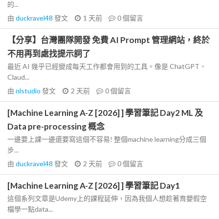
的...
由
duckravel48
發文
1 天前
0
個留言
【分享】台灣團隊開發 免費 AI Prompt 管理網站，終於
不用再到處找提示詞了
最近 AI 幾乎已經變成每天工作都會用到的工具。像是 ChatGPT、
Claud...
由
nlstudio
發文
2 天前
0
個留言
[Machine Learning A-Z [2026] ] 學習筆記 Day2 ML 及
Data pre-processing 概念
一邊要上課一邊還要寫這個不容易! 整個machine learning分成三個
步...
由
duckravel48
發文
2 天前
0
個留言
[Machine Learning A-Z [2026] ] 學習筆記 Day1
這個系列文章是Udemy上的課程延伸，因為我個人想趁著育嬰假空
檔學一點data...