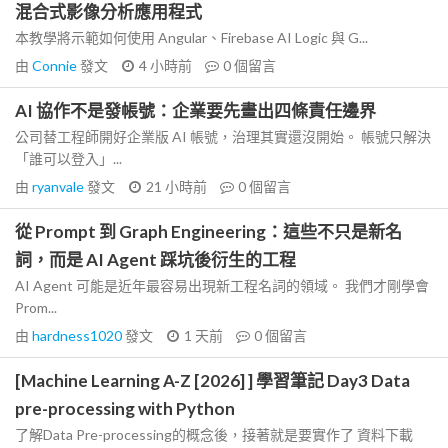
混合式影像分析應用程式
本教學將示範如何使用 Angular、Firebase AI Logic 與 G...
由
Connie
發文
4 小時前
0
個留言
AI 協作不是發帳號：企業要先畫出四條責任邊界
公司替工程師開好企業版 AI 帳號，治理其實還沒開始。 帳號只解決
「誰可以登入」...
由
ryanvale
發文
21 小時前
0
個留言
從 Prompt 到 Graph Engineering：這些不只是新名
詞，而是 AI Agent 踩坑後衍生的工程
AI Agent 可能是近年最容易出現新工程名詞的領域。 我們才剛學會
Prom...
由
hardness1020
發文
1 天前
0
個留言
[Machine Learning A-Z [2026] ] 學習筆記 Day3 Data
pre-processing with Python
了解Data Pre-processing的概念後，接著就是要實作了 資料下載