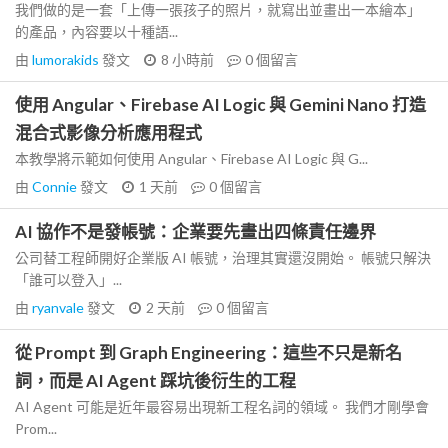
我們做的是一套「上傳一張孩子的照片，就寫出並畫出一本繪本」
的產品，內容要以十種語...
由
lumorakids
發文
8 小時前
0
個留言
使用 Angular、Firebase AI Logic 與 Gemini Nano 打造
混合式影像分析應用程式
本教學將示範如何使用 Angular、Firebase AI Logic 與 G...
由
Connie
發文
1 天前
0
個留言
AI 協作不是發帳號：企業要先畫出四條責任邊界
公司替工程師開好企業版 AI 帳號，治理其實還沒開始。 帳號只解決
「誰可以登入」...
由
ryanvale
發文
2 天前
0
個留言
從 Prompt 到 Graph Engineering：這些不只是新名
詞，而是 AI Agent 踩坑後衍生的工程
AI Agent 可能是近年最容易出現新工程名詞的領域。 我們才剛學會
Prom...