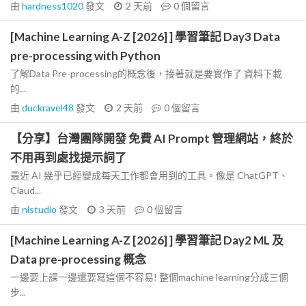
由
hardness1020
發文
2 天前
0
個留言
[Machine Learning A-Z [2026] ] 學習筆記 Day3 Data
pre-processing with Python
了解Data Pre-processing的概念後，接著就是要實作了 資料下載
的...
由
duckravel48
發文
2 天前
0
個留言
【分享】台灣團隊開發 免費 AI Prompt 管理網站，終於
不用再到處找提示詞了
最近 AI 幾乎已經變成每天工作都會用到的工具。像是 ChatGPT、
Claud...
由
nlstudio
發文
3 天前
0
個留言
[Machine Learning A-Z [2026] ] 學習筆記 Day2 ML 及
Data pre-processing 概念
一邊要上課一邊還要寫這個不容易! 整個machine learning分成三個
步...