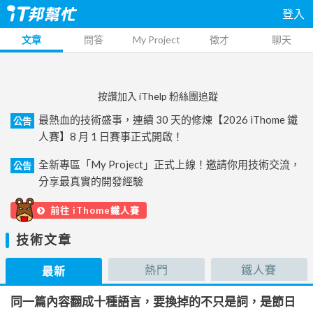
登入
文章
問答
My Project
徵才
聊天
按讚加入 iThelp 粉絲團追蹤
最熱血的技術盛事，連續 30 天的修煉【2026 iThome 鐵
公告
人賽】8 月 1 日賽事正式開啟！
全新專區「My Project」正式上線！邀請你用技術交流，
公告
分享最真實的開發經驗
前往 iThome鐵人賽
技術文章
熱門
鐵人賽
最新
同一篇內容翻成十種語言，要換掉的不只是詞，是節日