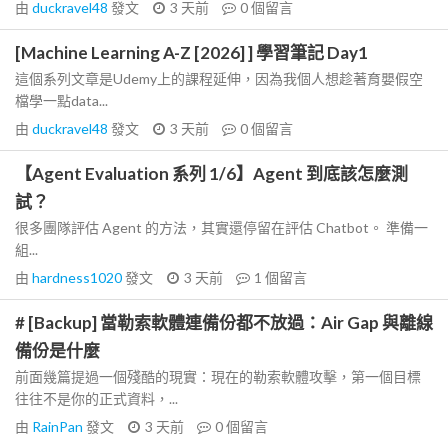
由
duckravel48
發文
3 天前
0
個留言
[Machine Learning A-Z [2026] ] 學習筆記 Day1
這個系列文章是Udemy上的課程延伸，因為我個人想趁著育嬰假空
檔學一點data...
由
duckravel48
發文
3 天前
0
個留言
【Agent Evaluation 系列 1/6】Agent 到底該怎麼測
試？
很多團隊評估 Agent 的方法，其實還停留在評估 Chatbot。 準備一
組...
由
hardness1020
發文
3 天前
1
個留言
# [Backup] 當勒索軟體連備份都不放過：Air Gap 與離線
備份是什麼
前面幾篇提過一個殘酷的現實：現在的勒索軟體攻擊，第一個目標
往往不是你的正式資料，...
由
RainPan
發文
3 天前
0
個留言