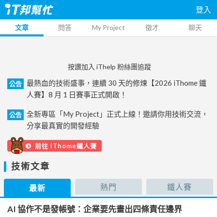
登入
文章
問答
My Project
徵才
聊天
按讚加入 iThelp 粉絲團追蹤
最熱血的技術盛事，連續 30 天的修煉【2026 iThome 鐵
公告
人賽】8 月 1 日賽事正式開啟！
全新專區「My Project」正式上線！邀請你用技術交流，
公告
分享最真實的開發經驗
前往 iThome鐵人賽
技術文章
熱門
鐵人賽
最新
AI 協作不是發帳號：企業要先畫出四條責任邊界