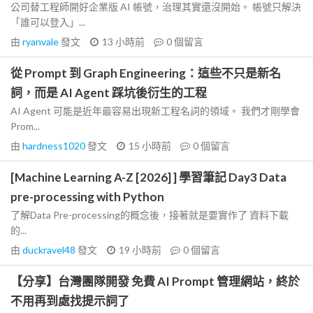
公司替工程師開好企業版 AI 帳號，治理其實還沒開始。 帳號只解決
「誰可以登入」...
由
ryanvale
發文
13 小時前
0
個留言
從 Prompt 到 Graph Engineering：這些不只是新名
詞，而是 AI Agent 踩坑後衍生的工程
AI Agent 可能是近年最容易出現新工程名詞的領域。 我們才剛學會
Prom...
由
hardness1020
發文
15 小時前
0
個留言
[Machine Learning A-Z [2026] ] 學習筆記 Day3 Data
pre-processing with Python
了解Data Pre-processing的概念後，接著就是要實作了 資料下載
的...
由
duckravel48
發文
19 小時前
0
個留言
【分享】台灣團隊開發 免費 AI Prompt 管理網站，終於
不用再到處找提示詞了