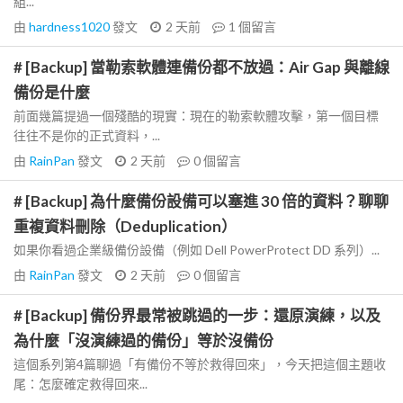
組...
由
hardness1020
發文
2 天前
1
個留言
# [Backup] 當勒索軟體連備份都不放過：Air Gap 與離線
備份是什麼
前面幾篇提過一個殘酷的現實：現在的勒索軟體攻擊，第一個目標
往往不是你的正式資料，...
由
RainPan
發文
2 天前
0
個留言
# [Backup] 為什麼備份設備可以塞進 30 倍的資料？聊聊
重複資料刪除（Deduplication）
如果你看過企業級備份設備（例如 Dell PowerProtect DD 系列）...
由
RainPan
發文
2 天前
0
個留言
# [Backup] 備份界最常被跳過的一步：還原演練，以及
為什麼「沒演練過的備份」等於沒備份
這個系列第4篇聊過「有備份不等於救得回來」，今天把這個主題收
尾：怎麼確定救得回來...