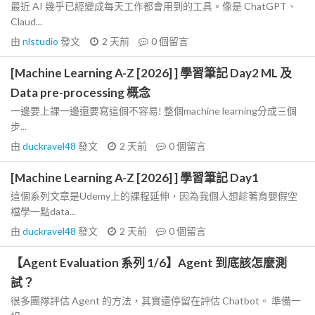
最近 AI 幾乎已經變成每天工作都會用到的工具。像是 ChatGPT、
Claud...
由
nlstudio
發文
2 天前
0
個留言
[Machine Learning A-Z [2026] ] 學習筆記 Day2 ML 及
Data pre-processing 概念
一邊要上課一邊還要寫這個不容易! 整個machine learning分成三個
步...
由
duckravel48
發文
2 天前
0
個留言
[Machine Learning A-Z [2026] ] 學習筆記 Day1
這個系列文章是Udemy上的課程延伸，因為我個人想趁著育嬰假空
檔學一點data...
由
duckravel48
發文
2 天前
0
個留言
【Agent Evaluation 系列 1/6】Agent 到底該怎麼測
試？
很多團隊評估 Agent 的方法，其實還停留在評估 Chatbot。 準備一