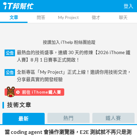
登入
文章
問答
My Project
徵才
聊天
按讚加入 iThelp 粉絲團追蹤
最熱血的技術盛事，連續 30 天的修煉【2026 iThome 鐵
公告
人賽】8 月 1 日賽事正式開啟！
全新專區「My Project」正式上線！邀請你用技術交流，
公告
分享最真實的開發經驗
前往 iThome鐵人賽
技術文章
熱門
鐵人賽
最新
當 coding agent 會操作瀏覽器，E2E 測試就不再只是測