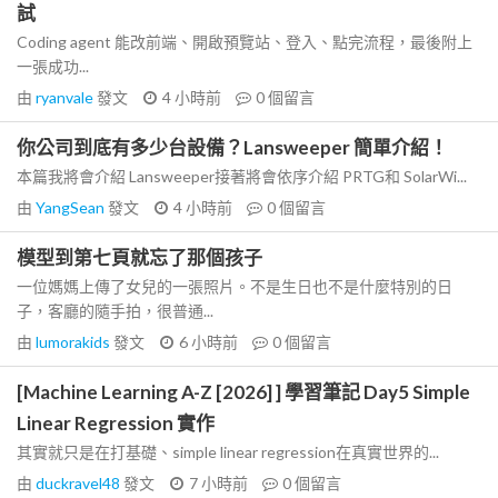
試
Coding agent 能改前端、開啟預覽站、登入、點完流程，最後附上
一張成功...
由
ryanvale
發文
4 小時前
0
個留言
你公司到底有多少台設備？Lansweeper 簡單介紹！
本篇我將會介紹 Lansweeper接著將會依序介紹 PRTG和 SolarWi...
由
YangSean
發文
4 小時前
0
個留言
模型到第七頁就忘了那個孩子
一位媽媽上傳了女兒的一張照片。不是生日也不是什麼特別的日
子，客廳的隨手拍，很普通...
由
lumorakids
發文
6 小時前
0
個留言
[Machine Learning A-Z [2026] ] 學習筆記 Day5 Simple
Linear Regression 實作
其實就只是在打基礎、simple linear regression在真實世界的...
由
duckravel48
發文
7 小時前
0
個留言