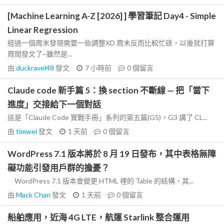
[Machine Learning A-Z [2026] ] 學習筆記 Day4 - Simple
Linear Regression
經過一個周末發現需要一些調整XD 周末反而比較忙碌，以後就打算
周間發文了~雖然是...
由
duckravel48
發文
7 小時前
0
個留言
Claude code 新手篇 5：換 section 不斷線 — 把「當下
進度」交接給下一個對話
這是「Claude Code 實戰手冊」系列的第五篇(G5)。G3 講了 CL...
由
timwei
發文
1 天前
0
個留言
WordPress 7.1 版本將於 8 月 19 日發布，其中表格無障
礙功能引發用戶群的擔憂？
WordPress 7.1 版本會變更 HTML 裡的 Table 的結構，其...
由
Mack Chan
發文
1 天前
0
個留言
船舶應用，近海 4G LTE，航運 Starlink 整合運用