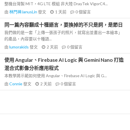
整機台灣製 MIT，4G LTE 模組 非大陸 DrayTek VigorC4...
由
林門神JanusLin
發文
1 天前
0
個留言
同一篇內容翻成十種語言，要換掉的不只是詞，是節日
我們做的是一套「上傳一張孩子的照片，就寫出並畫出一本繪本」
的產品，內容要以十種語...
由
lumorakids
發文
2 天前
0
個留言
使用 Angular、Firebase AI Logic 與 Gemini Nano 打造
混合式影像分析應用程式
本教學將示範如何使用 Angular、Firebase AI Logic 與 G...
由
Connie
發文
2 天前
0
個留言