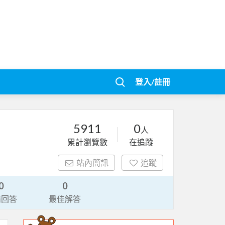
登入/註冊
5911
0
人
累計瀏覽數
在追蹤
站內簡訊
追蹤
0
0
請回答
最佳解答