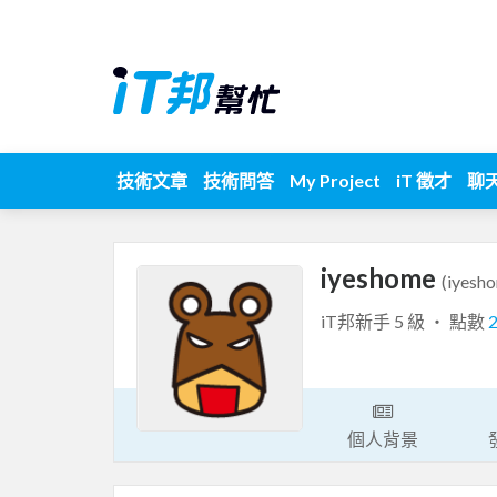
技術文章
技術問答
My Project
iT 徵才
聊
iyeshome
(iyesh
iT邦新手 5 級 ‧ 點數
個人背景