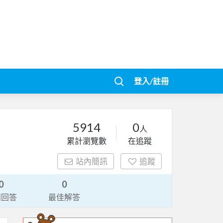
登入/註冊
5914
0
人
累計瀏覽數
在追蹤
站內簡訊
追蹤
0
0
請回答
最佳解答