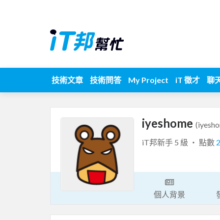
技術文章
技術問答
My Project
iT 徵才
聊
iyeshome
(iyesh
iT邦新手 5 級 ‧ 點數
個人背景