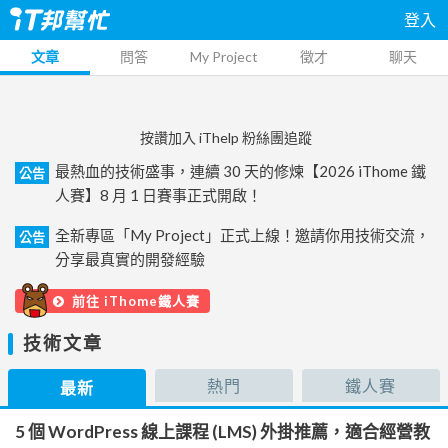
登入
文章
問答
My Project
徵才
聊天
按讚加入 iThelp 粉絲團追蹤
最熱血的技術盛事，連續 30 天的修煉【2026 iThome 鐵
公告
人賽】8 月 1 日賽事正式開啟！
全新專區「My Project」正式上線！邀請你用技術交流，
公告
分享最真實的開發經驗
前往 iThome鐵人賽
技術文章
熱門
鐵人賽
最新
5 個 WordPress 線上課程 (LMS) 外掛推薦，適合經營教