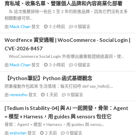
育私域、收集名單、營運個人品牌和內容商業化部署
📝 這次推薦排除一些近 1 至 2 年的新進品牌，因為它們沒有太多
相關數據可供...
由
Mack Chan
發文
3 小時前
0
個留言
Wordfence 資安通報 | WooCommerce - Social Login |
CVE-2026-8457
WooCommerce Social Login 外掛爆出嚴重驗證繞過漏洞，使...
由
Mack Chan
發文
3 小時前
0
個留言
【Python筆記】Python 函式基礎觀念
把重複動作包起來 生活情境：每天打招呼 def say_hello():...
由
reneezhu
發文
1 天前
0
個留言
[Tedium Is Stability-04] 與 AI 一起開發，骨架：Agent
= 模型 + Harness，用 guides 與 sensors 包住它
骨架：Agent = 模型 + Harness，用 guides 與 senso...
由
enjtorian
發文
2 天前
0
個留言