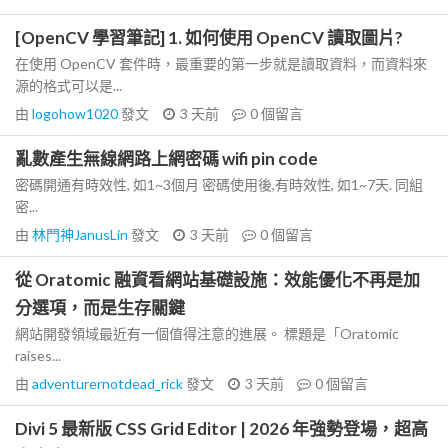
[OpenCV 學習筆記] 1. 如何使用 OpenCV 讀取圖片?
在使用 OpenCV 套件時，最重要的第一步就是讀取資料，而資料來
源的格式可以是...
由
logohow1020
發文
3 天前
0
個留言
亂數產生無線網路上網密碼 wifi pin code
密碼開通有時效性, 如1~3個月 密碼使用後,有時效性, 如1~7天. 同組
密...
由
林門神JanusLin
發文
3 天前
0
個留言
從 Oratomic 融資看網站基礎設施：效能優化不再是加
分選項，而是生存關鍵
網站開發領域最近有一個值得注意的進展。 標題是「Oratomic
raises...
由
adventurernotdead_rick
發文
3 天前
0
個留言
Divi 5 最新版 CSS Grid Editor | 2026 年強勢登場，超高