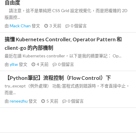
自由度
請注意，這不是單純把 CSS Grid 設定視覺化，而是把複雜的 2D
版面控...
由
Mack Chan
發文
3 天前
0
個留言
搞懂 Kubernetes Controller, Operator Pattern 和
client-go 的內部機制
最近在讀 Kubernetes controller，以下是我的摘要筆記： Op...
由
yltw
發文
4 天前
0
個留言
【Python筆記】流程控制（Flow Control）下
try...except（例外處理） 功能:當程式遇到錯誤時，不會直接中止，
而是...
由
reneezhu
發文
5 天前
0
個留言