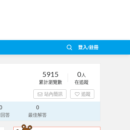
登入/註冊
5915
0
人
累計瀏覽數
在追蹤
站內簡訊
追蹤
0
0
請回答
最佳解答