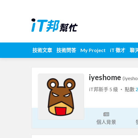
技術文章
技術問答
My Project
iT 徵才
聊
iyeshome
(iyesh
iT邦新手 5 級 ‧ 點數
個人背景