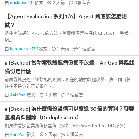
由
duckravel48
發文
2 天前
0
個留言
【Agent Evaluation 系列 1/6】Agent 到底該怎麼測
試？
很多團隊評估 Agent 的方法，其實還停留在評估 Chatbot。 準備一
組...
由
hardness1020
發文
2 天前
1
個留言
# [Backup] 當勒索軟體連備份都不放過：Air Gap 與離線
備份是什麼
前面幾篇提過一個殘酷的現實：現在的勒索軟體攻擊，第一個目標
往往不是你的正式資料，...
由
RainPan
發文
2 天前
0
個留言
# [Backup] 為什麼備份設備可以塞進 30 倍的資料？聊聊
重複資料刪除（Deduplication）
如果你看過企業級備份設備（例如 Dell PowerProtect DD 系列）...
由
RainPan
發文
2 天前
0
個留言