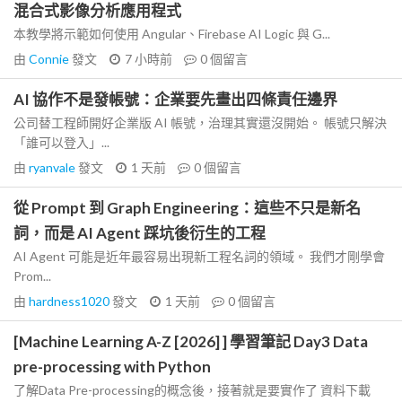
混合式影像分析應用程式
本教學將示範如何使用 Angular、Firebase AI Logic 與 G...
由
Connie
發文
7 小時前
0
個留言
AI 協作不是發帳號：企業要先畫出四條責任邊界
公司替工程師開好企業版 AI 帳號，治理其實還沒開始。 帳號只解決
「誰可以登入」...
由
ryanvale
發文
1 天前
0
個留言
從 Prompt 到 Graph Engineering：這些不只是新名
詞，而是 AI Agent 踩坑後衍生的工程
AI Agent 可能是近年最容易出現新工程名詞的領域。 我們才剛學會
Prom...
由
hardness1020
發文
1 天前
0
個留言
[Machine Learning A-Z [2026] ] 學習筆記 Day3 Data
pre-processing with Python
了解Data Pre-processing的概念後，接著就是要實作了 資料下載