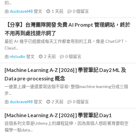
的...
由
duckravel48
發文
1 天前
0
個留言
【分享】台灣團隊開發 免費 AI Prompt 管理網站，終於
不用再到處找提示詞了
最近 AI 幾乎已經變成每天工作都會用到的工具。像是 ChatGPT、
Claud...
由
nlstudio
發文
2 天前
0
個留言
[Machine Learning A-Z [2026] ] 學習筆記 Day2 ML 及
Data pre-processing 概念
一邊要上課一邊還要寫這個不容易! 整個machine learning分成三個
步...
由
duckravel48
發文
2 天前
0
個留言
[Machine Learning A-Z [2026] ] 學習筆記 Day1
這個系列文章是Udemy上的課程延伸，因為我個人想趁著育嬰假空
檔學一點data...