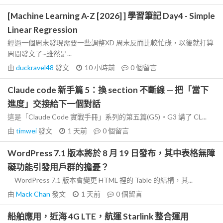
[Machine Learning A-Z [2026] ] 學習筆記 Day4 - Simple
Linear Regression
經過一個周末發現需要一些調整XD 周末反而比較忙碌，以後就打算
周間發文了~雖然是...
由
duckravel48
發文
10 小時前
0
個留言
Claude code 新手篇 5：換 section 不斷線 — 把「當下
進度」交接給下一個對話
這是「Claude Code 實戰手冊」系列的第五篇(G5)。G3 講了 CL...
由
timwei
發文
1 天前
0
個留言
WordPress 7.1 版本將於 8 月 19 日發布，其中表格無障
礙功能引發用戶群的擔憂？
WordPress 7.1 版本會變更 HTML 裡的 Table 的結構，其...
由
Mack Chan
發文
1 天前
0
個留言
船舶應用，近海 4G LTE，航運 Starlink 整合運用