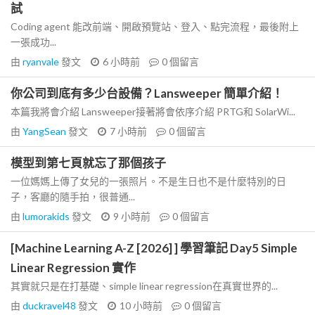
試
Coding agent 能改前端、開啟預覽站、登入、點完流程，最後附上
一張成功...
由
ryanvale
發文
6 小時前
0
個留言
你公司到底有多少台設備？Lansweeper 簡單介紹！
本篇我將會介紹 Lansweeper接著將會依序介紹 PRTG和 SolarWi...
由
YangSean
發文
7 小時前
0
個留言
模型到第七頁就忘了那個孩子
一位媽媽上傳了女兒的一張照片。不是生日也不是什麼特別的日
子，客廳的隨手拍，很普通...
由
lumorakids
發文
9 小時前
0
個留言
[Machine Learning A-Z [2026] ] 學習筆記 Day5 Simple
Linear Regression 實作
其實就只是在打基礎、simple linear regression在真實世界的...
由
duckravel48
發文
10 小時前
0
個留言