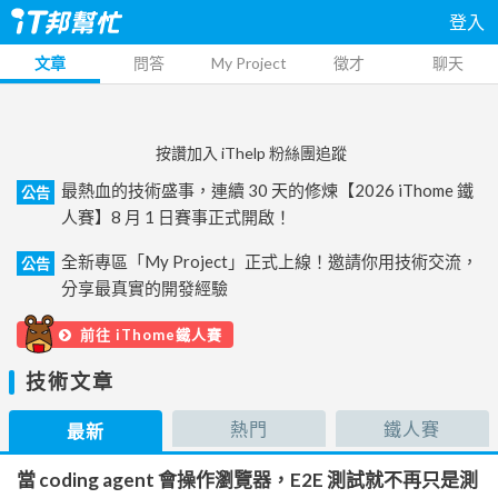
登入
文章
問答
My Project
徵才
聊天
按讚加入 iThelp 粉絲團追蹤
最熱血的技術盛事，連續 30 天的修煉【2026 iThome 鐵
公告
人賽】8 月 1 日賽事正式開啟！
全新專區「My Project」正式上線！邀請你用技術交流，
公告
分享最真實的開發經驗
前往 iThome鐵人賽
技術文章
熱門
鐵人賽
最新
當 coding agent 會操作瀏覽器，E2E 測試就不再只是測