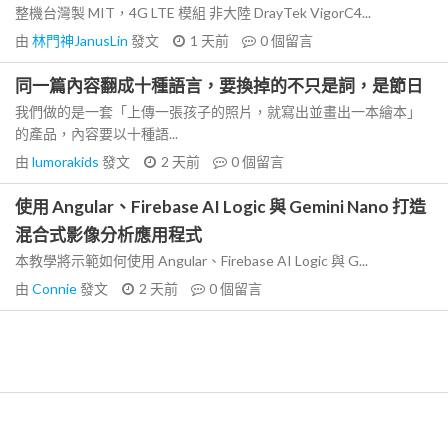
整機台灣製 MIT，4G LTE 模組 非大陸 DrayTek VigorC4...
由
林門神JanusLin
發文
1 天前
0
個留言
同一篇內容翻成十種語言，要換掉的不只是詞，是節日
我們做的是一套「上傳一張孩子的照片，就寫出並畫出一本繪本」
的產品，內容要以十種語...
由
lumorakids
發文
2 天前
0
個留言
使用 Angular、Firebase AI Logic 與 Gemini Nano 打造
混合式影像分析應用程式
本教學將示範如何使用 Angular、Firebase AI Logic 與 G...
由
Connie
發文
2 天前
0
個留言