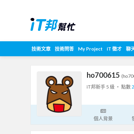
技術文章
技術問答
My Project
iT 徵才
聊
ho700615
(ho70
iT邦新手 5 級 ‧ 點數
個人背景