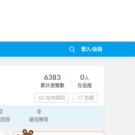
登入/註冊
6383
0
人
累計瀏覽數
在追蹤
站內簡訊
追蹤
0
0
請回答
最佳解答