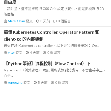
自由度
請注意，這不是單純把 CSS Grid 設定視覺化，而是把複雜的 2D
版面控...
由
Mack Chan
發文
3 天前
0
個留言
搞懂 Kubernetes Controller, Operator Pattern 和
client-go 的內部機制
最近在讀 Kubernetes controller，以下是我的摘要筆記： Op...
由
yltw
發文
4 天前
0
個留言
【Python筆記】流程控制（Flow Control）下
try...except（例外處理） 功能:當程式遇到錯誤時，不會直接中止，
而是...
由
reneezhu
發文
5 天前
0
個留言