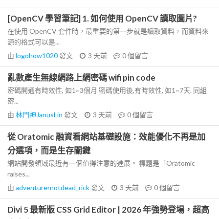
[OpenCV 學習筆記] 1. 如何使用 OpenCV 讀取圖片?
在使用 OpenCV 套件時，最重要的第一步就是讀取資料，而資料來
源的格式可以是...
由
logohow1020
發文
3 天前
0
個留言
亂數產生無線網路上網密碼 wifi pin code
密碼開通有時效性, 如1~3個月 密碼使用後,有時效性, 如1~7天. 同組
密...
由
林門神JanusLin
發文
3 天前
0
個留言
從 Oratomic 融資看網站基礎設施：效能優化不再是加
分選項，而是生存關鍵
網站開發領域最近有一個值得注意的進展。 標題是「Oratomic
raises...
由
adventurernotdead_rick
發文
3 天前
0
個留言
Divi 5 最新版 CSS Grid Editor | 2026 年強勢登場，超高