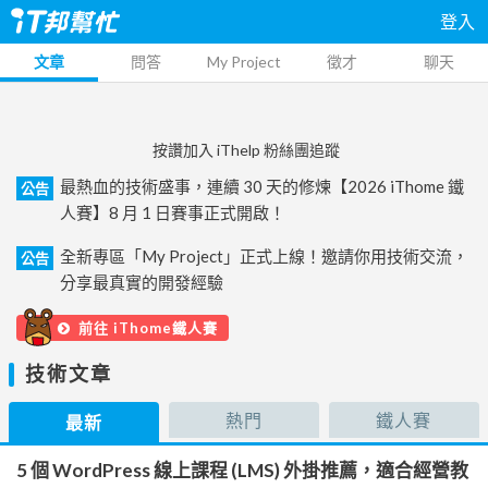
登入
文章
問答
My Project
徵才
聊天
按讚加入 iThelp 粉絲團追蹤
最熱血的技術盛事，連續 30 天的修煉【2026 iThome 鐵
公告
人賽】8 月 1 日賽事正式開啟！
全新專區「My Project」正式上線！邀請你用技術交流，
公告
分享最真實的開發經驗
前往 iThome鐵人賽
技術文章
熱門
鐵人賽
最新
5 個 WordPress 線上課程 (LMS) 外掛推薦，適合經營教