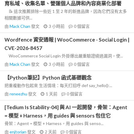
育私域、收集名單、營運個人品牌和內容商業化部署
📝 這次推薦排除一些近 1 至 2 年的新進品牌，因為它們沒有太多
相關數據可供...
由
Mack Chan
發文
3 小時前
0
個留言
Wordfence 資安通報 | WooCommerce - Social Login |
CVE-2026-8457
WooCommerce Social Login 外掛爆出嚴重驗證繞過漏洞，使...
由
Mack Chan
發文
3 小時前
0
個留言
【Python筆記】Python 函式基礎觀念
把重複動作包起來 生活情境：每天打招呼 def say_hello():...
由
reneezhu
發文
1 天前
0
個留言
[Tedium Is Stability-04] 與 AI 一起開發，骨架：Agent
= 模型 + Harness，用 guides 與 sensors 包住它
骨架：Agent = 模型 + Harness，用 guides 與 senso...
由
enjtorian
發文
2 天前
0
個留言