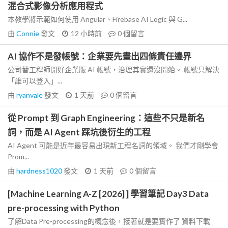
混合式影像分析應用程式
本教學將示範如何使用 Angular、Firebase AI Logic 與 G...
由
Connie
發文
12 小時前
0
個留言
AI 協作不是發帳號：企業要先畫出四條責任邊界
公司替工程師開好企業版 AI 帳號，治理其實還沒開始。 帳號只解決
「誰可以登入」...
由
ryanvale
發文
1 天前
0
個留言
從 Prompt 到 Graph Engineering：這些不只是新名
詞，而是 AI Agent 踩坑後衍生的工程
AI Agent 可能是近年最容易出現新工程名詞的領域。 我們才剛學會
Prom...
由
hardness1020
發文
1 天前
0
個留言
[Machine Learning A-Z [2026] ] 學習筆記 Day3 Data
pre-processing with Python
了解Data Pre-processing的概念後，接著就是要實作了 資料下載