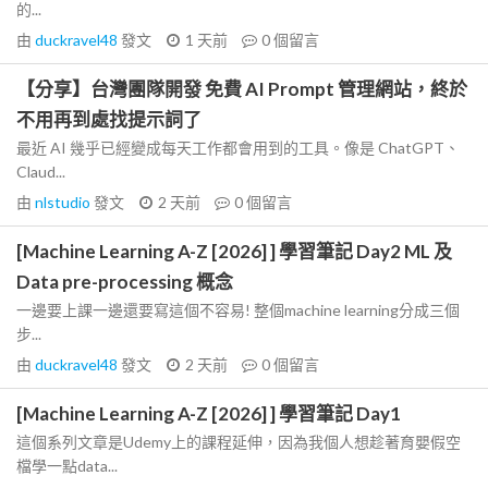
的...
由
duckravel48
發文
1 天前
0
個留言
【分享】台灣團隊開發 免費 AI Prompt 管理網站，終於
不用再到處找提示詞了
最近 AI 幾乎已經變成每天工作都會用到的工具。像是 ChatGPT、
Claud...
由
nlstudio
發文
2 天前
0
個留言
[Machine Learning A-Z [2026] ] 學習筆記 Day2 ML 及
Data pre-processing 概念
一邊要上課一邊還要寫這個不容易! 整個machine learning分成三個
步...
由
duckravel48
發文
2 天前
0
個留言
[Machine Learning A-Z [2026] ] 學習筆記 Day1
這個系列文章是Udemy上的課程延伸，因為我個人想趁著育嬰假空
檔學一點data...