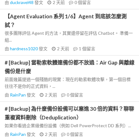
由
duckravel48
發文
2 天前
0
個留言
【Agent Evaluation 系列 1/6】Agent 到底該怎麼測
試？
很多團隊評估 Agent 的方法，其實還停留在評估 Chatbot。 準備一
組...
由
hardness1020
發文
2 天前
1
個留言
# [Backup] 當勒索軟體連備份都不放過：Air Gap 與離線
備份是什麼
前面幾篇提過一個殘酷的現實：現在的勒索軟體攻擊，第一個目標
往往不是你的正式資料，...
由
RainPan
發文
2 天前
0
個留言
# [Backup] 為什麼備份設備可以塞進 30 倍的資料？聊聊
重複資料刪除（Deduplication）
如果你看過企業級備份設備（例如 Dell PowerProtect DD 系列）...
由
RainPan
發文
2 天前
0
個留言