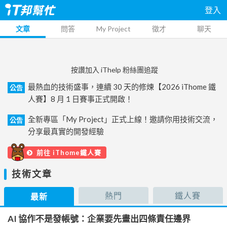
登入
文章
問答
My Project
徵才
聊天
按讚加入 iThelp 粉絲團追蹤
最熱血的技術盛事，連續 30 天的修煉【2026 iThome 鐵
公告
人賽】8 月 1 日賽事正式開啟！
全新專區「My Project」正式上線！邀請你用技術交流，
公告
分享最真實的開發經驗
前往 iThome鐵人賽
技術文章
熱門
鐵人賽
最新
AI 協作不是發帳號：企業要先畫出四條責任邊界