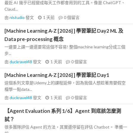
最近 AI 幾乎已經變成每天工作都會用到的工具。像是 ChatGPT、
Claud...
由
nlstudio
發文
1 天前
0
個留言
[Machine Learning A-Z [2026] ] 學習筆記 Day2 ML 及
Data pre-processing 概念
一邊要上課一邊還要寫這個不容易! 整個machine learning分成三個
步...
由
duckravel48
發文
1 天前
0
個留言
[Machine Learning A-Z [2026] ] 學習筆記 Day1
這個系列文章是Udemy上的課程延伸，因為我個人想趁著育嬰假空
檔學一點data...
由
duckravel48
發文
1 天前
0
個留言
【Agent Evaluation 系列 1/6】Agent 到底該怎麼測
試？
很多團隊評估 Agent 的方法，其實還停留在評估 Chatbot。 準備一