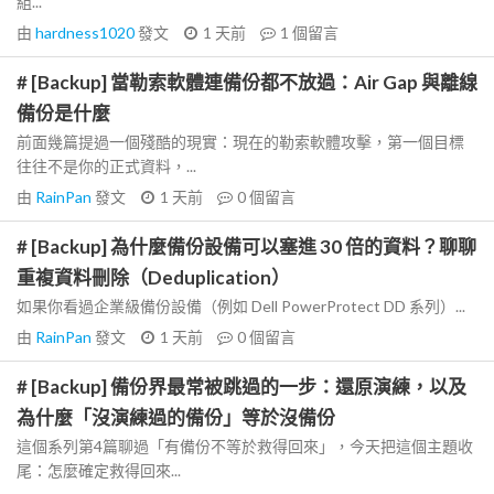
組...
由
hardness1020
發文
1 天前
1
個留言
# [Backup] 當勒索軟體連備份都不放過：Air Gap 與離線
備份是什麼
前面幾篇提過一個殘酷的現實：現在的勒索軟體攻擊，第一個目標
往往不是你的正式資料，...
由
RainPan
發文
1 天前
0
個留言
# [Backup] 為什麼備份設備可以塞進 30 倍的資料？聊聊
重複資料刪除（Deduplication）
如果你看過企業級備份設備（例如 Dell PowerProtect DD 系列）...
由
RainPan
發文
1 天前
0
個留言
# [Backup] 備份界最常被跳過的一步：還原演練，以及
為什麼「沒演練過的備份」等於沒備份
這個系列第4篇聊過「有備份不等於救得回來」，今天把這個主題收
尾：怎麼確定救得回來...