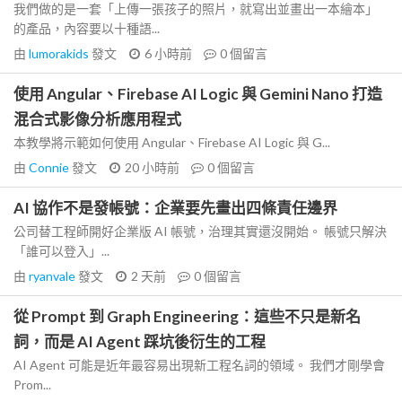
我們做的是一套「上傳一張孩子的照片，就寫出並畫出一本繪本」
的產品，內容要以十種語...
由
lumorakids
發文
6 小時前
0
個留言
使用 Angular、Firebase AI Logic 與 Gemini Nano 打造
混合式影像分析應用程式
本教學將示範如何使用 Angular、Firebase AI Logic 與 G...
由
Connie
發文
20 小時前
0
個留言
AI 協作不是發帳號：企業要先畫出四條責任邊界
公司替工程師開好企業版 AI 帳號，治理其實還沒開始。 帳號只解決
「誰可以登入」...
由
ryanvale
發文
2 天前
0
個留言
從 Prompt 到 Graph Engineering：這些不只是新名
詞，而是 AI Agent 踩坑後衍生的工程
AI Agent 可能是近年最容易出現新工程名詞的領域。 我們才剛學會
Prom...