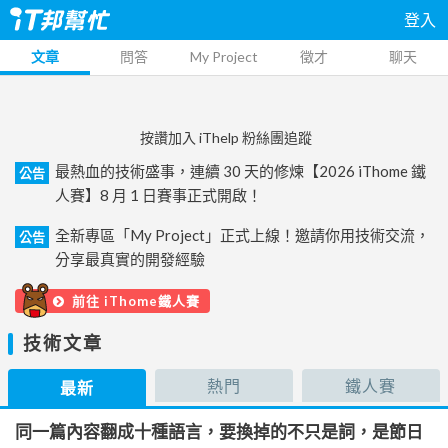
登入
文章
問答
My Project
徵才
聊天
按讚加入 iThelp 粉絲團追蹤
最熱血的技術盛事，連續 30 天的修煉【2026 iThome 鐵
公告
人賽】8 月 1 日賽事正式開啟！
全新專區「My Project」正式上線！邀請你用技術交流，
公告
分享最真實的開發經驗
前往 iThome鐵人賽
技術文章
熱門
鐵人賽
最新
同一篇內容翻成十種語言，要換掉的不只是詞，是節日