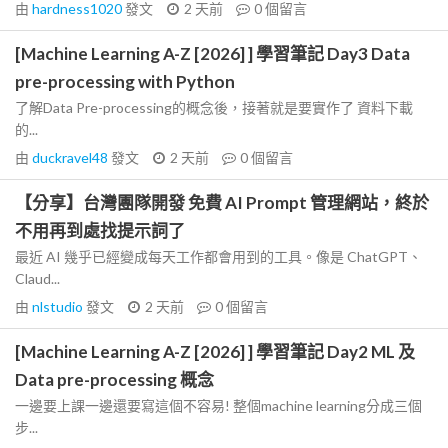
由
hardness1020
發文
2 天前
0
個留言
[Machine Learning A-Z [2026] ] 學習筆記 Day3 Data
pre-processing with Python
了解Data Pre-processing的概念後，接著就是要實作了 資料下載
的...
由
duckravel48
發文
2 天前
0
個留言
【分享】台灣團隊開發 免費 AI Prompt 管理網站，終於
不用再到處找提示詞了
最近 AI 幾乎已經變成每天工作都會用到的工具。像是 ChatGPT、
Claud...
由
nlstudio
發文
2 天前
0
個留言
[Machine Learning A-Z [2026] ] 學習筆記 Day2 ML 及
Data pre-processing 概念
一邊要上課一邊還要寫這個不容易! 整個machine learning分成三個
步...