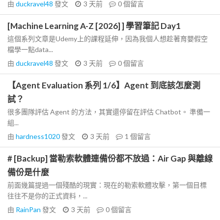
由
duckravel48
發文
3 天前
0
個留言
[Machine Learning A-Z [2026] ] 學習筆記 Day1
這個系列文章是Udemy上的課程延伸，因為我個人想趁著育嬰假空
檔學一點data...
由
duckravel48
發文
3 天前
0
個留言
【Agent Evaluation 系列 1/6】Agent 到底該怎麼測
試？
很多團隊評估 Agent 的方法，其實還停留在評估 Chatbot。 準備一
組...
由
hardness1020
發文
3 天前
1
個留言
# [Backup] 當勒索軟體連備份都不放過：Air Gap 與離線
備份是什麼
前面幾篇提過一個殘酷的現實：現在的勒索軟體攻擊，第一個目標
往往不是你的正式資料，...
由
RainPan
發文
3 天前
0
個留言