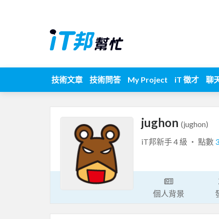
技術文章
技術問答
My Project
iT 徵才
聊
jughon
(jughon)
iT邦新手 4 級 ‧ 點數
個人背景