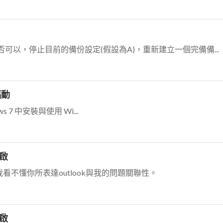
可以，停止目前的備份設定(假設為A)，重新建立一個完備備...
驅動
ws 7 中安裝與使用 Wi...
開啟
看不懂你所表達outlook與我的問題關聯性。
開啟