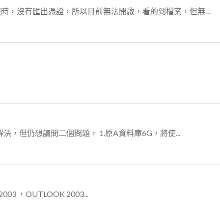
應該是USER有使用微軟內建加密程式，而重灌時，沒有匯出憑證，所以目前無法開啟，看的到檔案，但無法開...
解決，但仍想請問二個問題， 1.原A資料庫6G，將使...
03 ，OUTLOOK 2003...