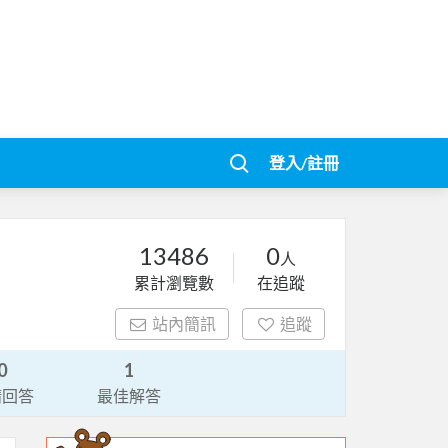
登入/註冊
13486
0
人
累計瀏覽數
在追蹤
站內簡訊
追蹤
0
1
請回答
最佳解答