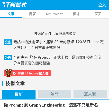
登入
文章
問答
My Project
徵才
聊天
按讚加入 iThelp 粉絲團追蹤
最熱血的技術盛事，連續 30 天的修煉【2026 iThome 鐵
公告
人賽】8 月 1 日賽事正式開啟！
全新專區「My Project」正式上線！邀請你用技術交流，
公告
分享最真實的開發經驗
前往 iThome鐵人賽
技術文章
熱門
鐵人賽
最新
從 Prompt 到 Graph Engineering：這些不只是新名