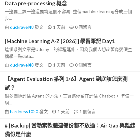
Data pre-processing 概念
一邊要上課一邊還要寫這個不容易! 整個machine learning分成三個
步...
由
duckravel48
發文
1 天前
0
個留言
[Machine Learning A-Z [2026] ] 學習筆記 Day1
這個系列文章是Udemy上的課程延伸，因為我個人想趁著育嬰假空
檔學一點data...
由
duckravel48
發文
1 天前
0
個留言
【Agent Evaluation 系列 1/6】Agent 到底該怎麼測
試？
很多團隊評估 Agent 的方法，其實還停留在評估 Chatbot。 準備一
組...
由
hardness1020
發文
1 天前
1
個留言
# [Backup] 當勒索軟體連備份都不放過：Air Gap 與離線
備份是什麼