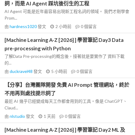
詞，而是 AI Agent 踩坑後衍生的工程
AI Agent 可能是近年最容易出現新工程名詞的領域。 我們才剛學會
Prom...
由
hardness1020
發文
2 小時前
0
個留言
[Machine Learning A-Z [2026] ] 學習筆記 Day3 Data
pre-processing with Python
了解Data Pre-processing的概念後，接著就是要實作了 資料下載
的...
由
duckravel48
發文
5 小時前
0
個留言
【分享】台灣團隊開發 免費 AI Prompt 管理網站，終於
不用再到處找提示詞了
最近 AI 幾乎已經變成每天工作都會用到的工具。像是 ChatGPT、
Claud...
由
nlstudio
發文
1 天前
0
個留言
[Machine Learning A-Z [2026] ] 學習筆記 Day2 ML 及