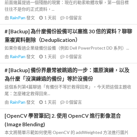
前面幾篇提過一個殘酷的現實：現在的勒索軟體攻擊，第一個目標
往往不是你的正式資料，...
由
RainPan
發文
1 天前
0
個留言
# [Backup] 為什麼備份設備可以塞進 30 倍的資料？聊聊
重複資料刪除（Deduplication）
如果你看過企業級備份設備（例如 Dell PowerProtect DD 系列）...
由
RainPan
發文
1 天前
0
個留言
# [Backup] 備份界最常被跳過的一步：還原演練，以及
為什麼「沒演練過的備份」等於沒備份
這個系列第4篇聊過「有備份不等於救得回來」，今天把這個主題收
尾：怎麼確定救得回來...
由
RainPan
發文
1 天前
0
個留言
[OpenCV 學習筆記] 2. 使用 OpenCV 進行影像混合
(Image Blending)
本文將簡單示範如何使用 OpenCV 的 addWeighted 方法進行圖片