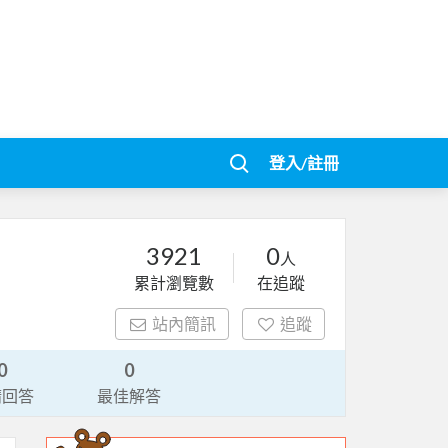
登入/註冊
3921
0
人
累計瀏覽數
在追蹤
站內簡訊
追蹤
0
0
請回答
最佳解答