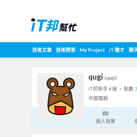
技術文章
技術問答
My Project
iT 徵才
聊
qugi
(qugi)
iT邦新手 4 級 ‧ 點數
中國電器
個人背景