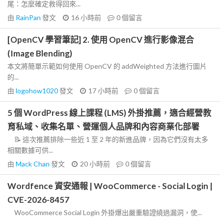
尾：怎麼確定救得回來...
由
RainPan
發文
16 小時前
0
個留言
[OpenCV 學習筆記] 2. 使用 OpenCV 進行影像混合
(Image Blending)
本文將簡單示範如何使用 OpenCV 的 addWeighted 方法進行圖片
的...
由
logohow1020
發文
17 小時前
0
個留言
5 個 WordPress 線上課程 (LMS) 外掛推薦，適合經營教
育私域、收集名單、營運個人品牌和內容商業化部署
📝 這次推薦排除一些近 1 至 2 年的新進品牌，因為它們沒有太多
相關數據可供...
由
Mack Chan
發文
20 小時前
0
個留言
Wordfence 資安通報 | WooCommerce - Social Login |
CVE-2026-8457
WooCommerce Social Login 外掛爆出嚴重驗證繞過漏洞，使...