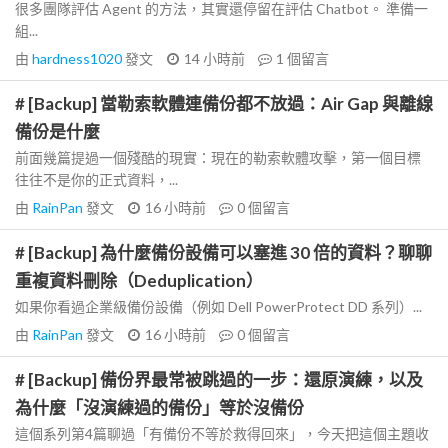
很多團隊評估 Agent 的方法，其實還停留在評估 Chatbot。 準備一
組...
由
hardness1020
發文
14 小時前
1
個留言
# [Backup] 當勒索軟體連備份都不放過：Air Gap 與離線
備份是什麼
前面幾篇提過一個殘酷的現實：現在的勒索軟體攻擊，第一個目標
往往不是你的正式資料，...
由
RainPan
發文
16 小時前
0
個留言
# [Backup] 為什麼備份設備可以塞進 30 倍的資料？聊聊
重複資料刪除（Deduplication）
如果你看過企業級備份設備（例如 Dell PowerProtect DD 系列）...
由
RainPan
發文
16 小時前
0
個留言
# [Backup] 備份界最常被跳過的一步：還原演練，以及
為什麼「沒演練過的備份」等於沒備份
這個系列第4篇聊過「有備份不等於救得回來」，今天把這個主題收