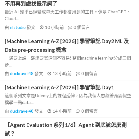
不用再到處找提示詞了
最近 AI 幾乎已經變成每天工作都會用到的工具。像是 ChatGPT、
Claud...
由
nlstudio
發文
10 小時前
0
個留言
[Machine Learning A-Z [2026] ] 學習筆記 Day2 ML 及
Data pre-processing 概念
一邊要上課一邊還要寫這個不容易! 整個machine learning分成三個
步...
由
duckravel48
發文
13 小時前
0
個留言
[Machine Learning A-Z [2026] ] 學習筆記 Day1
這個系列文章是Udemy上的課程延伸，因為我個人想趁著育嬰假空
檔學一點data...
由
duckravel48
發文
14 小時前
0
個留言
【Agent Evaluation 系列 1/6】Agent 到底該怎麼測
試？