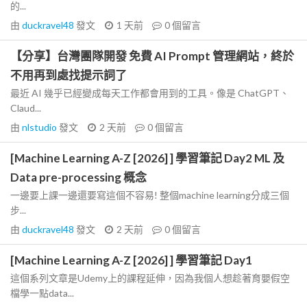
的...
由
duckravel48
發文
1 天前
0
個留言
【分享】台灣團隊開發 免費 AI Prompt 管理網站，終於
不用再到處找提示詞了
最近 AI 幾乎已經變成每天工作都會用到的工具。像是 ChatGPT、
Claud...
由
nlstudio
發文
2 天前
0
個留言
[Machine Learning A-Z [2026] ] 學習筆記 Day2 ML 及
Data pre-processing 概念
一邊要上課一邊還要寫這個不容易! 整個machine learning分成三個
步...
由
duckravel48
發文
2 天前
0
個留言
[Machine Learning A-Z [2026] ] 學習筆記 Day1
這個系列文章是Udemy上的課程延伸，因為我個人想趁著育嬰假空
檔學一點data...