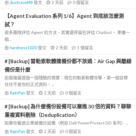
由
duckravel48
發文
2 天前
0
個留言
【Agent Evaluation 系列 1/6】Agent 到底該怎麼測
試？
很多團隊評估 Agent 的方法，其實還停留在評估 Chatbot。 準備一
組...
由
hardness1020
發文
2 天前
1
個留言
# [Backup] 當勒索軟體連備份都不放過：Air Gap 與離線
備份是什麼
前面幾篇提過一個殘酷的現實：現在的勒索軟體攻擊，第一個目標
往往不是你的正式資料，...
由
RainPan
發文
2 天前
0
個留言
# [Backup] 為什麼備份設備可以塞進 30 倍的資料？聊聊
重複資料刪除（Deduplication）
如果你看過企業級備份設備（例如 Dell PowerProtect DD 系列）...
由
RainPan
發文
2 天前
0
個留言