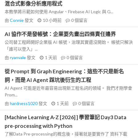
混合式影像分析應用程式
本教學將示範如何使用 Angular、Firebase AI Logic 與 G...
由
Connie
發文
10 小時前
0
個留言
AI 協作不是發帳號：企業要先畫出四條責任邊界
公司替工程師開好企業版 AI 帳號，治理其實還沒開始。 帳號只解決
「誰可以登入」...
由
ryanvale
發文
1 天前
0
個留言
從 Prompt 到 Graph Engineering：這些不只是新名
詞，而是 AI Agent 踩坑後衍生的工程
AI Agent 可能是近年最容易出現新工程名詞的領域。 我們才剛學會
Prom...
由
hardness1020
發文
1 天前
0
個留言
[Machine Learning A-Z [2026] ] 學習筆記 Day3 Data
pre-processing with Python
了解Data Pre-processing的概念後，接著就是要實作了 資料下載