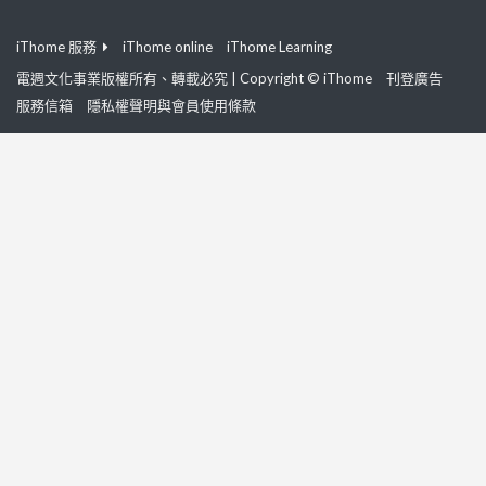
iThome 服務
iThome online
iThome Learning
電週文化事業版權所有、轉載必究 | Copyright © iThome
刊登廣告
服務信箱
隱私權聲明與會員使用條款