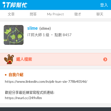
登入
文章
問答
My Project
徵才
聊天
slime
(
slime
)
iT邦大師
1
級 ‧ 點數
8457
鐵人檔案
自我介紹
https://www.linkedin.com/in/pik-kun-sie-778b40146/
歡迎分享最近練習寫程式抓連結:
https://reurl.cc/249vRm