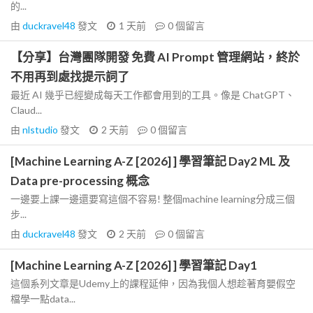
的...
由
duckravel48
發文
1 天前
0
個留言
【分享】台灣團隊開發 免費 AI Prompt 管理網站，終於
不用再到處找提示詞了
最近 AI 幾乎已經變成每天工作都會用到的工具。像是 ChatGPT、
Claud...
由
nlstudio
發文
2 天前
0
個留言
[Machine Learning A-Z [2026] ] 學習筆記 Day2 ML 及
Data pre-processing 概念
一邊要上課一邊還要寫這個不容易! 整個machine learning分成三個
步...
由
duckravel48
發文
2 天前
0
個留言
[Machine Learning A-Z [2026] ] 學習筆記 Day1
這個系列文章是Udemy上的課程延伸，因為我個人想趁著育嬰假空
檔學一點data...