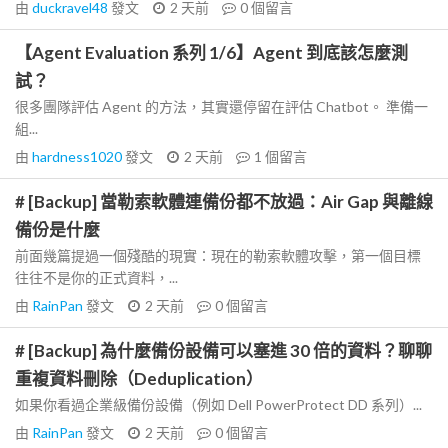
由
duckravel48
發文
2 天前
0
個留言
【Agent Evaluation 系列 1/6】Agent 到底該怎麼測
試？
很多團隊評估 Agent 的方法，其實還停留在評估 Chatbot。 準備一
組...
由
hardness1020
發文
2 天前
1
個留言
# [Backup] 當勒索軟體連備份都不放過：Air Gap 與離線
備份是什麼
前面幾篇提過一個殘酷的現實：現在的勒索軟體攻擊，第一個目標
往往不是你的正式資料，...
由
RainPan
發文
2 天前
0
個留言
# [Backup] 為什麼備份設備可以塞進 30 倍的資料？聊聊
重複資料刪除（Deduplication）
如果你看過企業級備份設備（例如 Dell PowerProtect DD 系列）...
由
RainPan
發文
2 天前
0
個留言