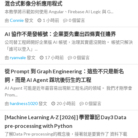
混合式影像分析應用程式
本教學將示範如何使用 Angular、Firebase AI Logic 與 G...
由
Connie
發文
1 小時前
0
個留言
AI 協作不是發帳號：企業要先畫出四條責任邊界
公司替工程師開好企業版 AI 帳號，治理其實還沒開始。 帳號只解決
「誰可以登入」...
由
ryanvale
發文
17 小時前
0
個留言
從 Prompt 到 Graph Engineering：這些不只是新名
詞，而是 AI Agent 踩坑後衍生的工程
AI Agent 可能是近年最容易出現新工程名詞的領域。 我們才剛學會
Prom...
由
hardness1020
發文
20 小時前
0
個留言
[Machine Learning A-Z [2026] ] 學習筆記 Day3 Data
pre-processing with Python
了解Data Pre-processing的概念後，接著就是要實作了 資料下載