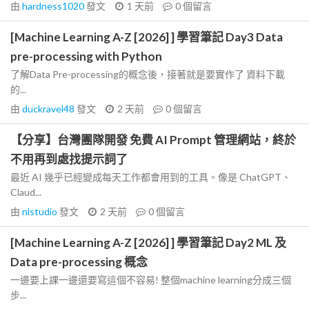
由
hardness1020
發文
1 天前
0
個留言
[Machine Learning A-Z [2026] ] 學習筆記 Day3 Data
pre-processing with Python
了解Data Pre-processing的概念後，接著就是要實作了 資料下載
的...
由
duckravel48
發文
2 天前
0
個留言
【分享】台灣團隊開發 免費 AI Prompt 管理網站，終於
不用再到處找提示詞了
最近 AI 幾乎已經變成每天工作都會用到的工具。像是 ChatGPT、
Claud...
由
nlstudio
發文
2 天前
0
個留言
[Machine Learning A-Z [2026] ] 學習筆記 Day2 ML 及
Data pre-processing 概念
一邊要上課一邊還要寫這個不容易! 整個machine learning分成三個
步...