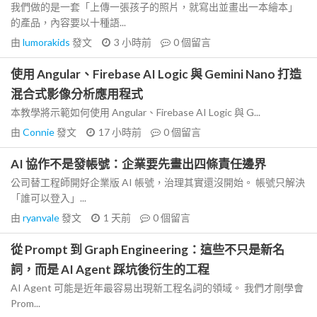
我們做的是一套「上傳一張孩子的照片，就寫出並畫出一本繪本」
的產品，內容要以十種語...
由
lumorakids
發文
3 小時前
0
個留言
使用 Angular、Firebase AI Logic 與 Gemini Nano 打造
混合式影像分析應用程式
本教學將示範如何使用 Angular、Firebase AI Logic 與 G...
由
Connie
發文
17 小時前
0
個留言
AI 協作不是發帳號：企業要先畫出四條責任邊界
公司替工程師開好企業版 AI 帳號，治理其實還沒開始。 帳號只解決
「誰可以登入」...
由
ryanvale
發文
1 天前
0
個留言
從 Prompt 到 Graph Engineering：這些不只是新名
詞，而是 AI Agent 踩坑後衍生的工程
AI Agent 可能是近年最容易出現新工程名詞的領域。 我們才剛學會
Prom...