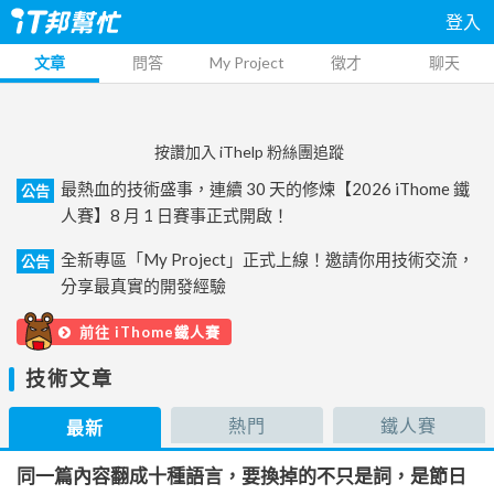
登入
文章
問答
My Project
徵才
聊天
按讚加入 iThelp 粉絲團追蹤
最熱血的技術盛事，連續 30 天的修煉【2026 iThome 鐵
公告
人賽】8 月 1 日賽事正式開啟！
全新專區「My Project」正式上線！邀請你用技術交流，
公告
分享最真實的開發經驗
前往 iThome鐵人賽
技術文章
熱門
鐵人賽
最新
同一篇內容翻成十種語言，要換掉的不只是詞，是節日