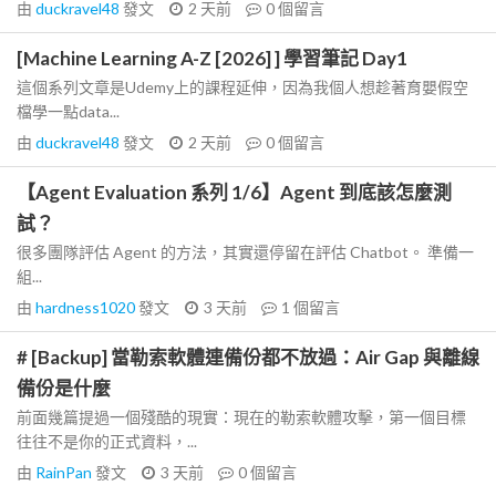
由
duckravel48
發文
2 天前
0
個留言
[Machine Learning A-Z [2026] ] 學習筆記 Day1
這個系列文章是Udemy上的課程延伸，因為我個人想趁著育嬰假空
檔學一點data...
由
duckravel48
發文
2 天前
0
個留言
【Agent Evaluation 系列 1/6】Agent 到底該怎麼測
試？
很多團隊評估 Agent 的方法，其實還停留在評估 Chatbot。 準備一
組...
由
hardness1020
發文
3 天前
1
個留言
# [Backup] 當勒索軟體連備份都不放過：Air Gap 與離線
備份是什麼
前面幾篇提過一個殘酷的現實：現在的勒索軟體攻擊，第一個目標
往往不是你的正式資料，...
由
RainPan
發文
3 天前
0
個留言