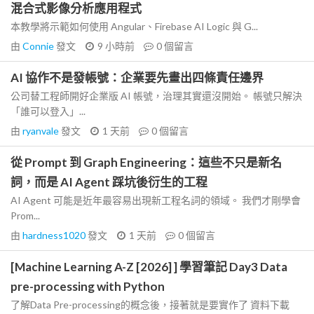
混合式影像分析應用程式
本教學將示範如何使用 Angular、Firebase AI Logic 與 G...
由
Connie
發文
9 小時前
0
個留言
AI 協作不是發帳號：企業要先畫出四條責任邊界
公司替工程師開好企業版 AI 帳號，治理其實還沒開始。 帳號只解決
「誰可以登入」...
由
ryanvale
發文
1 天前
0
個留言
從 Prompt 到 Graph Engineering：這些不只是新名
詞，而是 AI Agent 踩坑後衍生的工程
AI Agent 可能是近年最容易出現新工程名詞的領域。 我們才剛學會
Prom...
由
hardness1020
發文
1 天前
0
個留言
[Machine Learning A-Z [2026] ] 學習筆記 Day3 Data
pre-processing with Python
了解Data Pre-processing的概念後，接著就是要實作了 資料下載