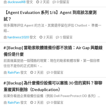
由
duckravel48
發文
2 天前
0
個留言
【Agent Evaluation 系列 1/6】Agent 到底該怎麼測
試？
很多團隊評估 Agent 的方法，其實還停留在評估 Chatbot。 準備一
組...
由
hardness1020
發文
2 天前
1
個留言
# [Backup] 當勒索軟體連備份都不放過：Air Gap 與離線
備份是什麼
前面幾篇提過一個殘酷的現實：現在的勒索軟體攻擊，第一個目標
往往不是你的正式資料，...
由
RainPan
發文
2 天前
0
個留言
# [Backup] 為什麼備份設備可以塞進 30 倍的資料？聊聊
重複資料刪除（Deduplication）
如果你看過企業級備份設備（例如 Dell PowerProtect DD 系列）...
由
RainPan
發文
2 天前
0
個留言