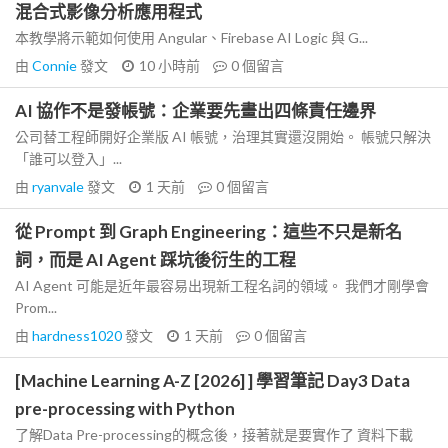
混合式影像分析應用程式
本教學將示範如何使用 Angular、Firebase AI Logic 與 G...
由
Connie
發文
10 小時前
0
個留言
AI 協作不是發帳號：企業要先畫出四條責任邊界
公司替工程師開好企業版 AI 帳號，治理其實還沒開始。 帳號只解決
「誰可以登入」...
由
ryanvale
發文
1 天前
0
個留言
從 Prompt 到 Graph Engineering：這些不只是新名
詞，而是 AI Agent 踩坑後衍生的工程
AI Agent 可能是近年最容易出現新工程名詞的領域。 我們才剛學會
Prom...
由
hardness1020
發文
1 天前
0
個留言
[Machine Learning A-Z [2026] ] 學習筆記 Day3 Data
pre-processing with Python
了解Data Pre-processing的概念後，接著就是要實作了 資料下載