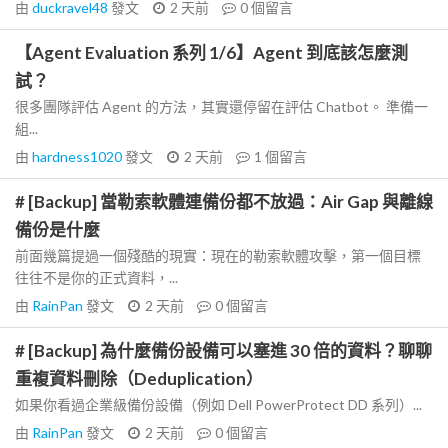
由
duckravel48
發文
2 天前
0
個留言
【Agent Evaluation 系列 1/6】Agent 到底該怎麼測
試？
很多團隊評估 Agent 的方法，其實還停留在評估 Chatbot。 準備一
組...
由
hardness1020
發文
2 天前
1
個留言
# [Backup] 當勒索軟體連備份都不放過：Air Gap 與離線
備份是什麼
前面幾篇提過一個殘酷的現實：現在的勒索軟體攻擊，第一個目標
往往不是你的正式資料，...
由
RainPan
發文
2 天前
0
個留言
# [Backup] 為什麼備份設備可以塞進 30 倍的資料？聊聊
重複資料刪除（Deduplication）
如果你看過企業級備份設備（例如 Dell PowerProtect DD 系列）...
由
RainPan
發文
2 天前
0
個留言