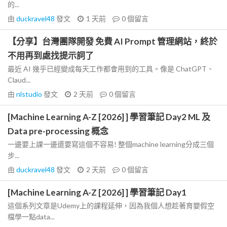
的...
由
duckravel48
發文
1 天前
0
個留言
【分享】台灣團隊開發 免費 AI Prompt 管理網站，終於
不用再到處找提示詞了
最近 AI 幾乎已經變成每天工作都會用到的工具。像是 ChatGPT、
Claud...
由
nlstudio
發文
2 天前
0
個留言
[Machine Learning A-Z [2026] ] 學習筆記 Day2 ML 及
Data pre-processing 概念
一邊要上課一邊還要寫這個不容易! 整個machine learning分成三個
步...
由
duckravel48
發文
2 天前
0
個留言
[Machine Learning A-Z [2026] ] 學習筆記 Day1
這個系列文章是Udemy上的課程延伸，因為我個人想趁著育嬰假空
檔學一點data...