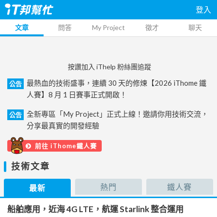
登入
文章
問答
My Project
徵才
聊天
按讚加入 iThelp 粉絲團追蹤
最熱血的技術盛事，連續 30 天的修煉【2026 iThome 鐵
公告
人賽】8 月 1 日賽事正式開啟！
全新專區「My Project」正式上線！邀請你用技術交流，
公告
分享最真實的開發經驗
前往 iThome鐵人賽
技術文章
熱門
鐵人賽
最新
船舶應用，近海 4G LTE，航運 Starlink 整合運用