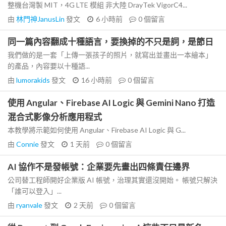
整機台灣製 MIT，4G LTE 模組 非大陸 DrayTek VigorC4...
由
林門神JanusLin
發文
6 小時前
0
個留言
同一篇內容翻成十種語言，要換掉的不只是詞，是節日
我們做的是一套「上傳一張孩子的照片，就寫出並畫出一本繪本」
的產品，內容要以十種語...
由
lumorakids
發文
16 小時前
0
個留言
使用 Angular、Firebase AI Logic 與 Gemini Nano 打造
混合式影像分析應用程式
本教學將示範如何使用 Angular、Firebase AI Logic 與 G...
由
Connie
發文
1 天前
0
個留言
AI 協作不是發帳號：企業要先畫出四條責任邊界
公司替工程師開好企業版 AI 帳號，治理其實還沒開始。 帳號只解決
「誰可以登入」...
由
ryanvale
發文
2 天前
0
個留言