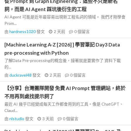
從 Prompt 到 Graph Engineering：這些不只是新名
詞，而是 AI Agent 踩坑後衍生的工程
AI Agent 可能是近年最容易出現新工程名詞的領域。 我們才剛學會
Prom...
由
hardness1020
發文
2 天前
0
個留言
[Machine Learning A-Z [2026] ] 學習筆記 Day3 Data
pre-processing with Python
了解Data Pre-processing的概念後，接著就是要實作了 資料下載
的...
由
duckravel48
發文
2 天前
0
個留言
【分享】台灣團隊開發 免費 AI Prompt 管理網站，終於
不用再到處找提示詞了
最近 AI 幾乎已經變成每天工作都會用到的工具。像是 ChatGPT、
Claud...
由
nlstudio
發文
3 天前
0
個留言