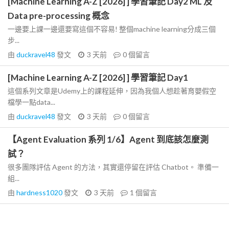
[Machine Learning A-Z [2026] ] 學習筆記 Day2 ML 及
Data pre-processing 概念
一邊要上課一邊還要寫這個不容易! 整個machine learning分成三個
步...
由
duckravel48
發文
3 天前
0
個留言
[Machine Learning A-Z [2026] ] 學習筆記 Day1
這個系列文章是Udemy上的課程延伸，因為我個人想趁著育嬰假空
檔學一點data...
由
duckravel48
發文
3 天前
0
個留言
【Agent Evaluation 系列 1/6】Agent 到底該怎麼測
試？
很多團隊評估 Agent 的方法，其實還停留在評估 Chatbot。 準備一
組...
由
hardness1020
發文
3 天前
1
個留言