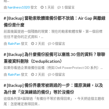
組...
由
hardness1020
發文
1 天前
1
個留言
# [Backup] 當勒索軟體連備份都不放過：Air Gap 與離線
備份是什麼
前面幾篇提過一個殘酷的現實：現在的勒索軟體攻擊，第一個目標
往往不是你的正式資料，...
由
RainPan
發文
2 天前
0
個留言
# [Backup] 為什麼備份設備可以塞進 30 倍的資料？聊聊
重複資料刪除（Deduplication）
如果你看過企業級備份設備（例如 Dell PowerProtect DD 系列）...
由
RainPan
發文
2 天前
0
個留言
# [Backup] 備份界最常被跳過的一步：還原演練，以及
為什麼「沒演練過的備份」等於沒備份
這個系列第4篇聊過「有備份不等於救得回來」，今天把這個主題收
尾：怎麼確定救得回來...