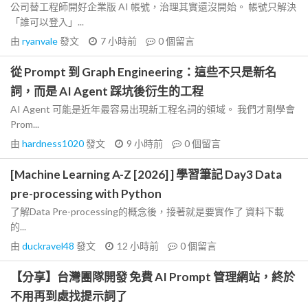
公司替工程師開好企業版 AI 帳號，治理其實還沒開始。 帳號只解決
「誰可以登入」...
由
ryanvale
發文
7 小時前
0
個留言
從 Prompt 到 Graph Engineering：這些不只是新名
詞，而是 AI Agent 踩坑後衍生的工程
AI Agent 可能是近年最容易出現新工程名詞的領域。 我們才剛學會
Prom...
由
hardness1020
發文
9 小時前
0
個留言
[Machine Learning A-Z [2026] ] 學習筆記 Day3 Data
pre-processing with Python
了解Data Pre-processing的概念後，接著就是要實作了 資料下載
的...
由
duckravel48
發文
12 小時前
0
個留言
【分享】台灣團隊開發 免費 AI Prompt 管理網站，終於
不用再到處找提示詞了