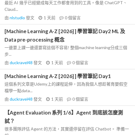
最近 AI 幾乎已經變成每天工作都會用到的工具。像是 ChatGPT、
Claud...
由
nlstudio
發文
1 天前
0
個留言
[Machine Learning A-Z [2026] ] 學習筆記 Day2 ML 及
Data pre-processing 概念
一邊要上課一邊還要寫這個不容易! 整個machine learning分成三個
步...
由
duckravel48
發文
1 天前
0
個留言
[Machine Learning A-Z [2026] ] 學習筆記 Day1
這個系列文章是Udemy上的課程延伸，因為我個人想趁著育嬰假空
檔學一點data...
由
duckravel48
發文
1 天前
0
個留言
【Agent Evaluation 系列 1/6】Agent 到底該怎麼測
試？
很多團隊評估 Agent 的方法，其實還停留在評估 Chatbot。 準備一