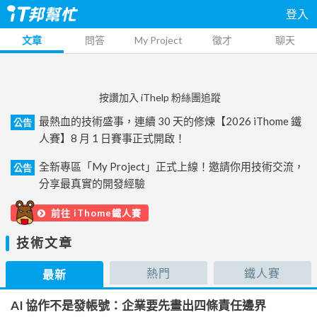
登入
文章
問答
My Project
徵才
聊天
按讚加入 iThelp 粉絲團追蹤
最熱血的技術盛事，連續 30 天的修煉【2026 iThome 鐵
公告
人賽】8 月 1 日賽事正式開啟！
全新專區「My Project」正式上線！邀請你用技術交流，
公告
分享最真實的開發經驗
前往 iThome鐵人賽
技術文章
熱門
鐵人賽
最新
AI 協作不是發帳號：企業要先畫出四條責任邊界