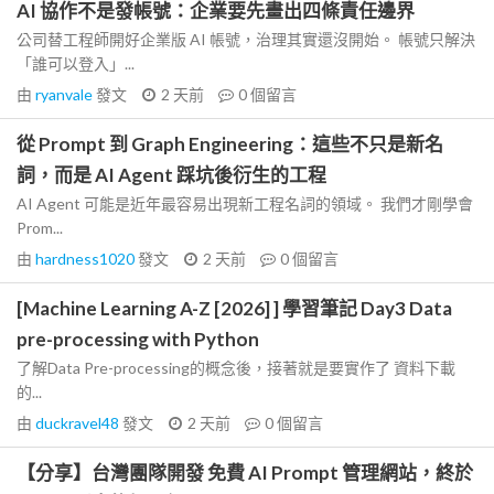
AI 協作不是發帳號：企業要先畫出四條責任邊界
公司替工程師開好企業版 AI 帳號，治理其實還沒開始。 帳號只解決
「誰可以登入」...
由
ryanvale
發文
2 天前
0
個留言
從 Prompt 到 Graph Engineering：這些不只是新名
詞，而是 AI Agent 踩坑後衍生的工程
AI Agent 可能是近年最容易出現新工程名詞的領域。 我們才剛學會
Prom...
由
hardness1020
發文
2 天前
0
個留言
[Machine Learning A-Z [2026] ] 學習筆記 Day3 Data
pre-processing with Python
了解Data Pre-processing的概念後，接著就是要實作了 資料下載
的...
由
duckravel48
發文
2 天前
0
個留言
【分享】台灣團隊開發 免費 AI Prompt 管理網站，終於