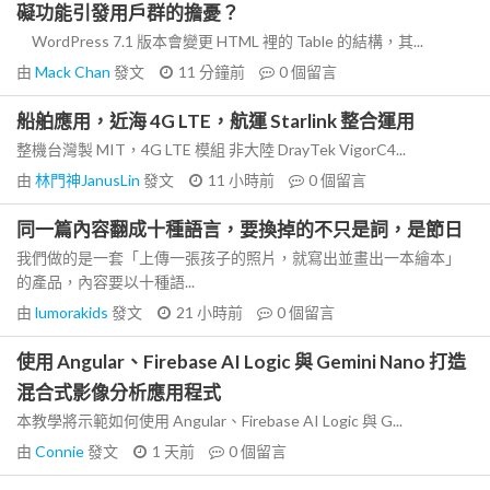
礙功能引發用戶群的擔憂？
WordPress 7.1 版本會變更 HTML 裡的 Table 的結構，其...
由
Mack Chan
發文
11 分鐘前
0
個留言
船舶應用，近海 4G LTE，航運 Starlink 整合運用
整機台灣製 MIT，4G LTE 模組 非大陸 DrayTek VigorC4...
由
林門神JanusLin
發文
11 小時前
0
個留言
同一篇內容翻成十種語言，要換掉的不只是詞，是節日
我們做的是一套「上傳一張孩子的照片，就寫出並畫出一本繪本」
的產品，內容要以十種語...
由
lumorakids
發文
21 小時前
0
個留言
使用 Angular、Firebase AI Logic 與 Gemini Nano 打造
混合式影像分析應用程式
本教學將示範如何使用 Angular、Firebase AI Logic 與 G...
由
Connie
發文
1 天前
0
個留言