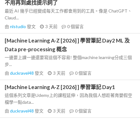
不用再到處找提示詞了
最近 AI 幾乎已經變成每天工作都會用到的工具。像是 ChatGPT、
Claud...
由
nlstudio
發文
3 天前
0
個留言
[Machine Learning A-Z [2026] ] 學習筆記 Day2 ML 及
Data pre-processing 概念
一邊要上課一邊還要寫這個不容易! 整個machine learning分成三個
步...
由
duckravel48
發文
3 天前
0
個留言
[Machine Learning A-Z [2026] ] 學習筆記 Day1
這個系列文章是Udemy上的課程延伸，因為我個人想趁著育嬰假空
檔學一點data...
由
duckravel48
發文
3 天前
0
個留言