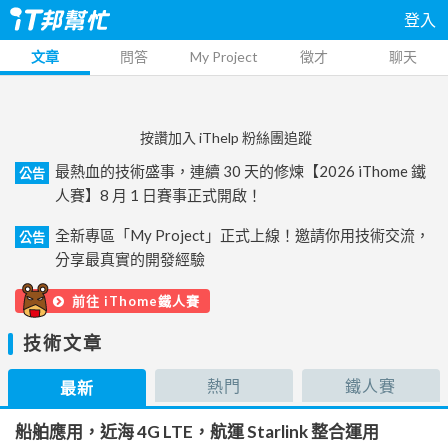
登入
文章
問答
My Project
徵才
聊天
按讚加入 iThelp 粉絲團追蹤
最熱血的技術盛事，連續 30 天的修煉【2026 iThome 鐵
公告
人賽】8 月 1 日賽事正式開啟！
全新專區「My Project」正式上線！邀請你用技術交流，
公告
分享最真實的開發經驗
前往 iThome鐵人賽
技術文章
熱門
鐵人賽
最新
船舶應用，近海 4G LTE，航運 Starlink 整合運用