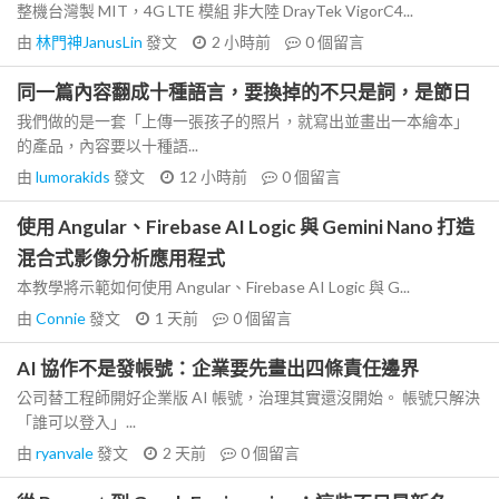
整機台灣製 MIT，4G LTE 模組 非大陸 DrayTek VigorC4...
由
林門神JanusLin
發文
2 小時前
0
個留言
同一篇內容翻成十種語言，要換掉的不只是詞，是節日
我們做的是一套「上傳一張孩子的照片，就寫出並畫出一本繪本」
的產品，內容要以十種語...
由
lumorakids
發文
12 小時前
0
個留言
使用 Angular、Firebase AI Logic 與 Gemini Nano 打造
混合式影像分析應用程式
本教學將示範如何使用 Angular、Firebase AI Logic 與 G...
由
Connie
發文
1 天前
0
個留言
AI 協作不是發帳號：企業要先畫出四條責任邊界
公司替工程師開好企業版 AI 帳號，治理其實還沒開始。 帳號只解決
「誰可以登入」...
由
ryanvale
發文
2 天前
0
個留言