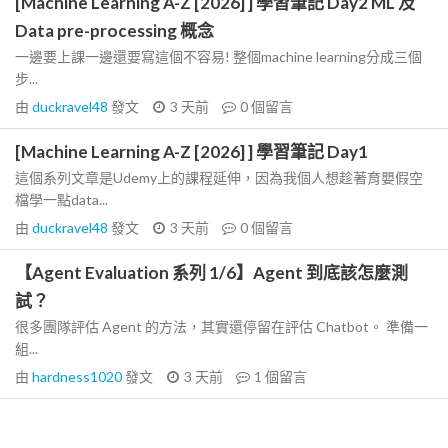
[Machine Learning A-Z [2026] ] 學習筆記 Day2 ML 及
Data pre-processing 概念
一邊要上課一邊還要寫這個不容易! 整個machine learning分成三個
步...
由
duckravel48
發文
3 天前
0
個留言
[Machine Learning A-Z [2026] ] 學習筆記 Day1
這個系列文章是Udemy上的課程延伸，因為我個人想趁著育嬰假空
檔學一點data...
由
duckravel48
發文
3 天前
0
個留言
【Agent Evaluation 系列 1/6】Agent 到底該怎麼測
試？
很多團隊評估 Agent 的方法，其實還停留在評估 Chatbot。 準備一
組...
由
hardness1020
發文
3 天前
1
個留言