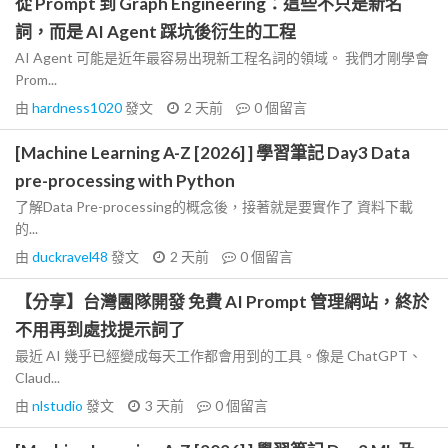
從 Prompt 到 Graph Engineering：這些不只是新名
詞，而是 AI Agent 踩坑後衍生的工程
AI Agent 可能是近年最容易出現新工程名詞的領域。 我們才剛學會
Prom...
由
hardness1020
發文
2 天前
0
個留言
[Machine Learning A-Z [2026] ] 學習筆記 Day3 Data
pre-processing with Python
了解Data Pre-processing的概念後，接著就是要實作了 資料下載
的...
由
duckravel48
發文
2 天前
0
個留言
【分享】台灣團隊開發 免費 AI Prompt 管理網站，終於
不用再到處找提示詞了
最近 AI 幾乎已經變成每天工作都會用到的工具。像是 ChatGPT、
Claud...
由
nlstudio
發文
3 天前
0
個留言