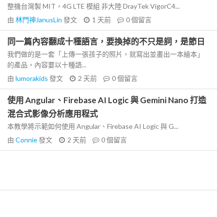
整機台灣製 MIT，4G LTE 模組 非大陸 DrayTek VigorC4...
由
林門神JanusLin
發文
1 天前
0
個留言
同一篇內容翻成十種語言，要換掉的不只是詞，是節日
我們做的是一套「上傳一張孩子的照片，就寫出並畫出一本繪本」
的產品，內容要以十種語...
由
lumorakids
發文
2 天前
0
個留言
使用 Angular、Firebase AI Logic 與 Gemini Nano 打造
混合式影像分析應用程式
本教學將示範如何使用 Angular、Firebase AI Logic 與 G...
由
Connie
發文
2 天前
0
個留言