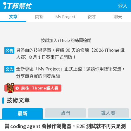
登入
文章
問答
My Project
徵才
聊天
按讚加入 iThelp 粉絲團追蹤
最熱血的技術盛事，連續 30 天的修煉【2026 iThome 鐵
公告
人賽】8 月 1 日賽事正式開啟！
全新專區「My Project」正式上線！邀請你用技術交流，
公告
分享最真實的開發經驗
前往 iThome鐵人賽
技術文章
熱門
鐵人賽
最新
當 coding agent 會操作瀏覽器，E2E 測試就不再只是測