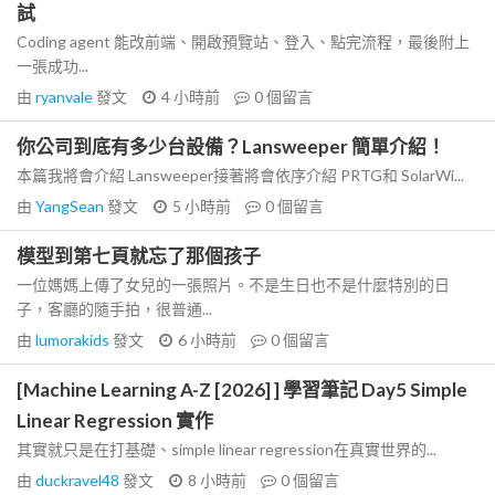
試
Coding agent 能改前端、開啟預覽站、登入、點完流程，最後附上
一張成功...
由
ryanvale
發文
4 小時前
0
個留言
你公司到底有多少台設備？Lansweeper 簡單介紹！
本篇我將會介紹 Lansweeper接著將會依序介紹 PRTG和 SolarWi...
由
YangSean
發文
5 小時前
0
個留言
模型到第七頁就忘了那個孩子
一位媽媽上傳了女兒的一張照片。不是生日也不是什麼特別的日
子，客廳的隨手拍，很普通...
由
lumorakids
發文
6 小時前
0
個留言
[Machine Learning A-Z [2026] ] 學習筆記 Day5 Simple
Linear Regression 實作
其實就只是在打基礎、simple linear regression在真實世界的...
由
duckravel48
發文
8 小時前
0
個留言