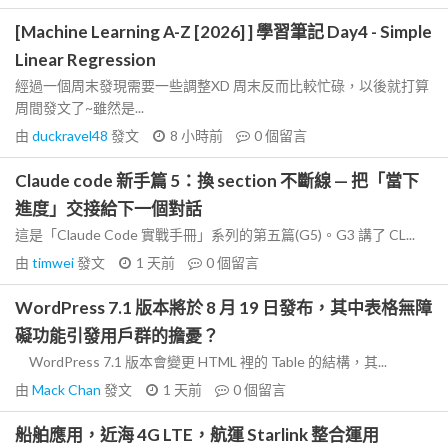
[Machine Learning A-Z [2026] ] 學習筆記 Day4 - Simple
Linear Regression
經過一個周末發現需要一些調整XD 周末反而比較忙碌，以後就打算
周間發文了~雖然是...
由
duckravel48
發文
8 小時前
0
個留言
Claude code 新手篇 5：換 section 不斷線 — 把「當下
進度」交接給下一個對話
這是「Claude Code 實戰手冊」系列的第五篇(G5)。G3 講了 CL...
由
timwei
發文
1 天前
0
個留言
WordPress 7.1 版本將於 8 月 19 日發布，其中表格無障
礙功能引發用戶群的擔憂？
WordPress 7.1 版本會變更 HTML 裡的 Table 的結構，其...
由
Mack Chan
發文
1 天前
0
個留言
船舶應用，近海 4G LTE，航運 Starlink 整合運用