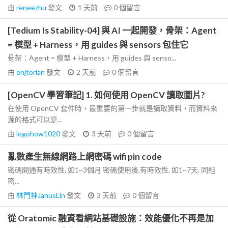
由
reneezhu
發文
1 天前
0
個留言
[Tedium Is Stability-04] 與 AI 一起開發，骨架：Agent
= 模型 + Harness，用 guides 與 sensors 包住它
骨架：Agent = 模型 + Harness，用 guides 與 senso...
由
enjtorian
發文
2 天前
0
個留言
[OpenCV 學習筆記] 1. 如何使用 OpenCV 讀取圖片?
在使用 OpenCV 套件時，最重要的第一步就是讀取資料，而資料來
源的格式可以是...
由
logohow1020
發文
3 天前
0
個留言
亂數產生無線網路上網密碼 wifi pin code
密碼開通有時效性, 如1~3個月 密碼使用後,有時效性, 如1~7天. 同組
密...
由
林門神JanusLin
發文
3 天前
0
個留言
從 Oratomic 融資看網站基礎設施：效能優化不再是加