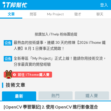
登入
文章
問答
My Project
徵才
聊天
按讚加入 iThelp 粉絲團追蹤
最熱血的技術盛事，連續 30 天的修煉【2026 iThome 鐵
公告
人賽】8 月 1 日賽事正式開啟！
全新專區「My Project」正式上線！邀請你用技術交流，
公告
分享最真實的開發經驗
前往 iThome鐵人賽
技術文章
熱門
鐵人賽
最新
[OpenCV 學習筆記] 2. 使用 OpenCV 進行影像混合