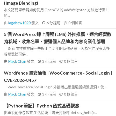
(Image Blending)
本文將簡單示範如何使用 OpenCV 的 addWeighted 方法進行圖片
的...
由
logohow1020
發文
6 分鐘前
0
個留言
5 個 WordPress 線上課程 (LMS) 外掛推薦，適合經營教
育私域、收集名單、營運個人品牌和內容商業化部署
📝 這次推薦排除一些近 1 至 2 年的新進品牌，因為它們沒有太多
相關數據可供...
由
Mack Chan
發文
3 小時前
0
個留言
Wordfence 資安通報 | WooCommerce - Social Login |
CVE-2026-8457
WooCommerce Social Login 外掛爆出嚴重驗證繞過漏洞，使...
由
Mack Chan
發文
3 小時前
0
個留言
【Python筆記】Python 函式基礎觀念
把重複動作包起來 生活情境：每天打招呼 def say_hello():...