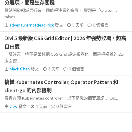
分選項，而是生存關鍵
網站開發領域最近有一個值得注意的進展。 標題是「Oratomic
raises...
由
adventurernotdead_rick
發文
3 天前
0
個留言
Divi 5 最新版 CSS Grid Editor | 2026 年強勢登場，超高
自由度
請注意，這不是單純把 CSS Grid 設定視覺化，而是把複雜的 2D
版面控...
由
Mack Chan
發文
3 天前
0
個留言
搞懂 Kubernetes Controller, Operator Pattern 和
client-go 的內部機制
最近在讀 Kubernetes controller，以下是我的摘要筆記： Op...
由
yltw
發文
4 天前
0
個留言