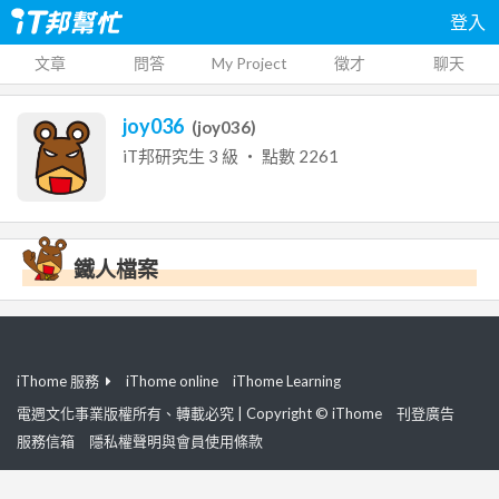
登入
文章
問答
My Project
徵才
聊天
joy036
(
joy036
)
iT邦研究生
3
級 ‧ 點數
2261
鐵人檔案
iThome 服務
iThome online
iThome Learning
電週文化事業版權所有、轉載必究 | Copyright © iThome
刊登廣告
服務信箱
隱私權聲明與會員使用條款