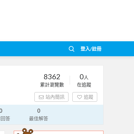
登入/註冊
8362
0
人
累計瀏覽數
在追蹤
站內簡訊
追蹤
0
0
請回答
最佳解答