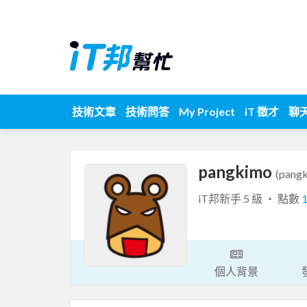
技術文章
技術問答
My Project
iT 徵才
聊
pangkimo
(pang
iT邦新手 5 級 ‧ 點數
個人背景